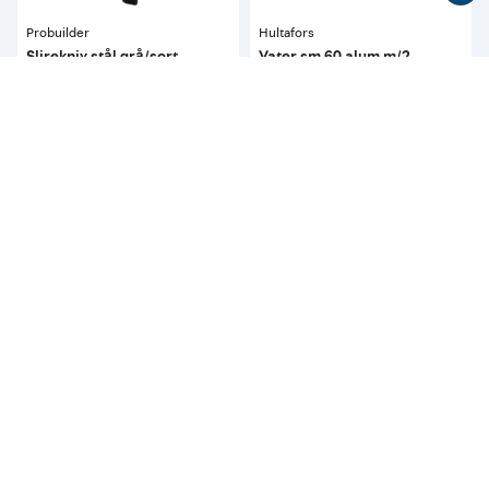
Probuilder
Hultafors
Slirekniv stål grå/sort
Vater sm 60 alum m/2
libeller
20
299
pr. stykk
pr. stykk
Tilgjengelig i 
44 butikker
Tilgjengelig i 
61 butikker
Kan hjemleveres (95)
Kan hjemleveres (20)