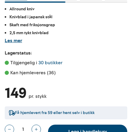
Allround kniv
Knivblad i japansk stål
Skaft med friksjonsgrep
2,5 mm tykt knivblad
Les mer
Lagerstatus:
Tilgjengelig i 
30 butikker
Kan hjemleveres (36)
149
pr. stykk
Få hjemlevert fra
59
eller hent selv i butikk
Legg i handlekurv