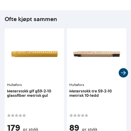
Ofte kjøpt sammen
Hultafors
Hultafors
Meterstokk glf g59-2-10
Meterstokk tre 59-2-10
glassfiber metrisk gul
metrisk 10-ledd
179
89
pr. stykk
pr. stykk