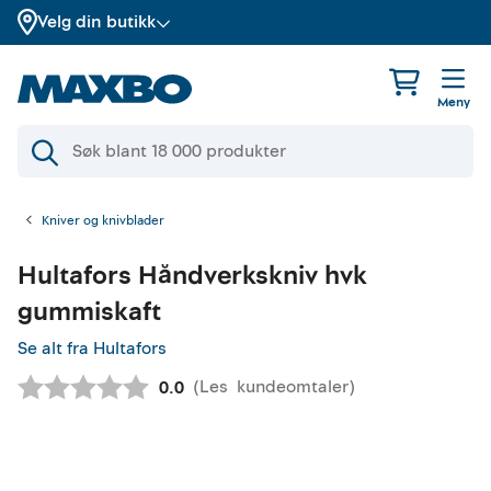
Velg din butikk
Meny
Kniver og knivblader
Hultafors
Håndverkskniv hvk
gummiskaft
Se alt fra Hultafors
(
Les
kundeomtaler
)
Gjennomsnittskarakter:
0.0