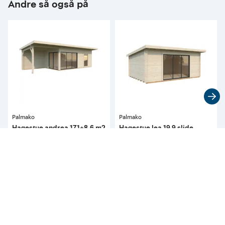
Andre så også på
Palmako
Palmako
Hagestue andrea 17,1+8,6 m2
Hagestue lea 19,9 slide
slide+ 44mm maskinlaft
44mm maskinlaft
142 900
88 900
pr. stykk
pr. stykk