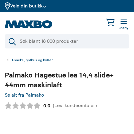
Velg din butikk
Meny
Anneks, lysthus og hytter
Palmako
Hagestue lea 14,4 slide+
44mm maskinlaft
Se alt fra Palmako
(
Les
kundeomtaler
)
Gjennomsnittskarakter:
0.0