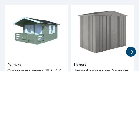
Palmako
Biohort
Gjestehytte emma 10,4+4,2
Utebod europa str 3 quartz
m2 34 mm maskinlaft
grå 156x244
57 900
22 790
pr. stykk
pr. eske
Kan bestilles i alle 
Kan bestilles i alle 