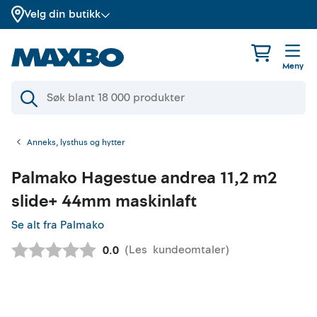
Velg din butikk
Meny
Anneks, lysthus og hytter
Palmako
Hagestue andrea 11,2 m2
slide+ 44mm maskinlaft
Se alt fra Palmako
(
Les
kundeomtaler
)
Gjennomsnittskarakter:
0.0