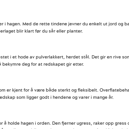
r i hagen. Med de rette tindene jevner du enkelt ut jord og 
erlaget blir klart før du sår eller planter.
 festet i et hode av pulverlakkert, herdet stål. Det gir en rive
 bekymre deg for at redskapet gir etter.
som er kjent for å være både sterkt og fleksibelt. Overflatebeha
t redskap som ligger godt i hendene og varer i mange år.
r å holde hagen i orden. Den fjerner ugress, raker opp gress 