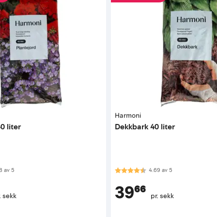
Harmoni
0 liter
Dekkbark 40 liter
 av 5 mulige
Karakter:
4.7 av 5 mulige
8
av
5
4.69
av
5
39⁶⁶
. sekk
pr. sekk