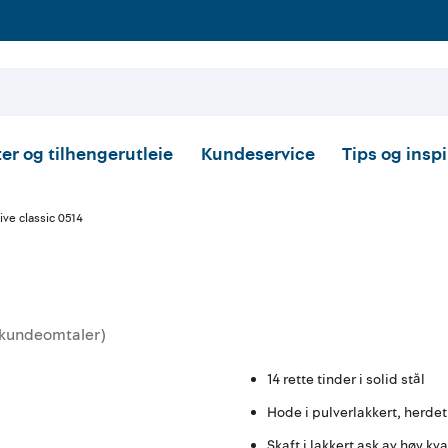
er og tilhengerutleie
Kundeservice
Tips og insp
ve classic 0514
kundeomtaler
)
nittskarakter:
14 rette tinder i solid stål
Hode i pulverlakkert, herdet
Skaft i lakkert ask av høy kva