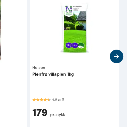
Nelson
F
Plenfrø villaplen 1kg
P
Karakter:
4.6 av 5 mulige
4.6
av
5
179
pr. stykk