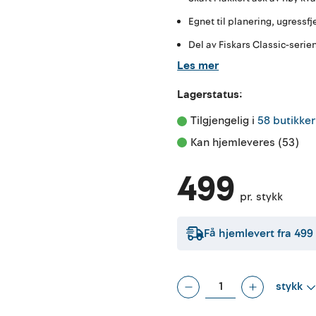
Egnet til planering, ugressfj
Del av Fiskars Classic-serie
Les mer
Lagerstatus:
Tilgjengelig i 
58 butikker
Kan hjemleveres (53)
499
pr. stykk
Få hjemlevert fra
499
stykk