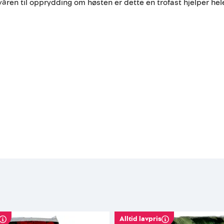
m våren til opprydding om høsten er dette en trofast hjelper he
Alltid lavpris