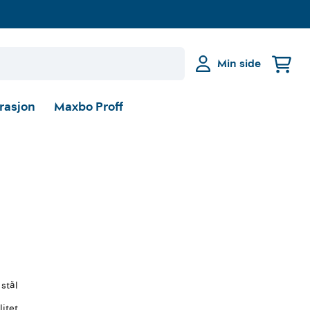
Min side
irasjon
Maxbo Proff
 stål
litet