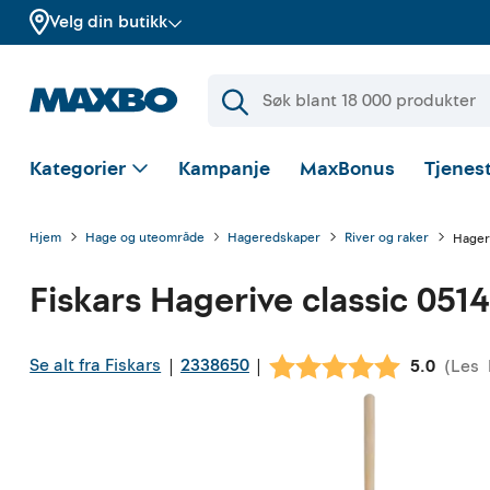
Velg din butikk
Kategorier
Kampanje
MaxBonus
Tjenest
Hjem
Hage og uteområde
Hageredskaper
River og raker
Hageri
Fiskars
Hagerive classic 0514
Se alt fra Fiskars
2338650
|
|
(
Les
Gjennoms
5.0