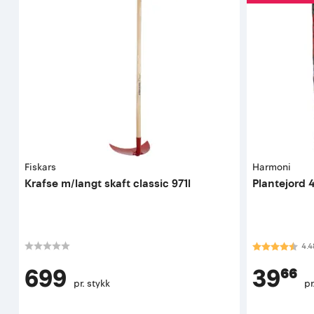
Fiskars
Harmoni
Krafse m/langt skaft classic 971l
Plantejord 4
Karakter:
4.5
4.4
699
39⁶⁶
pr. stykk
pr