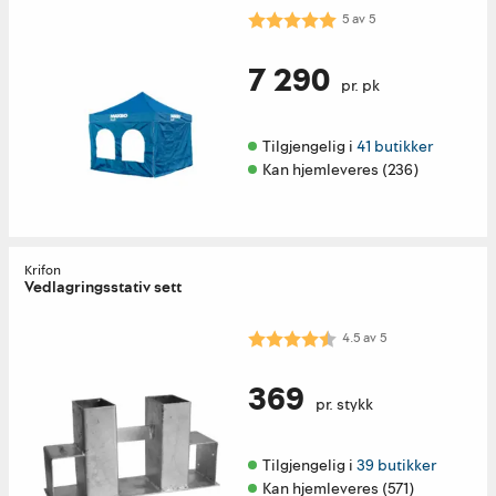
Karakter:
5.0 av 5 mulige
5
av
5
7 290
pr. pk
Tilgjengelig i 
41 butikker
Kan hjemleveres (236)
Krifon
Vedlagringsstativ sett
Karakter:
4.5 av 5 mulige
4.5
av
5
369
pr. stykk
Tilgjengelig i 
39 butikker
Kan hjemleveres (571)