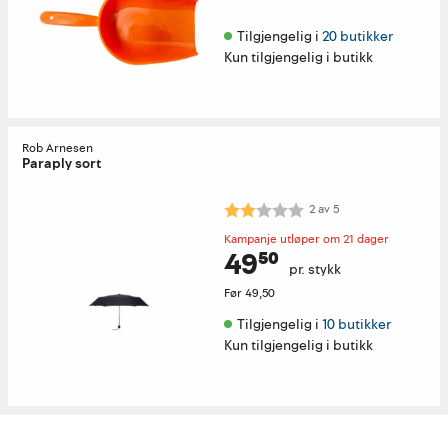
Tilgjengelig i 
20 butikker
Kun tilgjengelig i butikk
Rob Arnesen
Paraply sort
Karakter:
2.0 av 5 mulige
2
av
5
Kampanje utløper om 21 dager
49⁵⁰
pr. stykk
Før
49,50
Tilgjengelig i 
10 butikker
Kun tilgjengelig i butikk