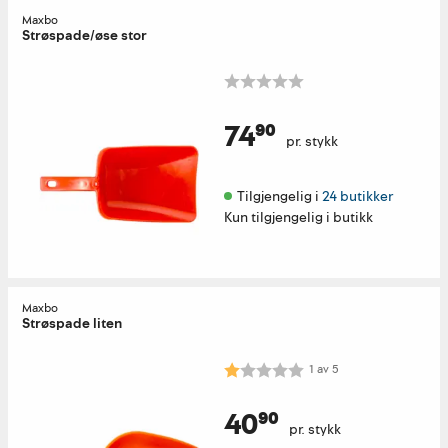
Maxbo
Strøspade/øse stor
74⁹⁰
pr. stykk
Tilgjengelig i 
24 butikker
Kun tilgjengelig i butikk
Maxbo
Strøspade liten
Karakter:
1.0 av 5 mulige
1
av
5
40⁹⁰
pr. stykk