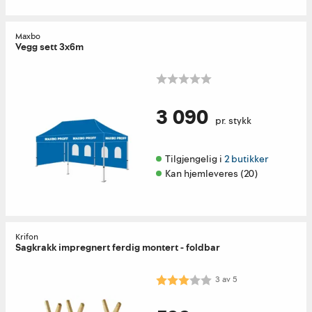
Maxbo
Vegg sett 3x6m
3 090
pr. stykk
Tilgjengelig i 
2 butikker
Kan hjemleveres (20)
Krifon
Sagkrakk impregnert ferdig montert - foldbar
Karakter:
3.0 av 5 mulige
3
av
5