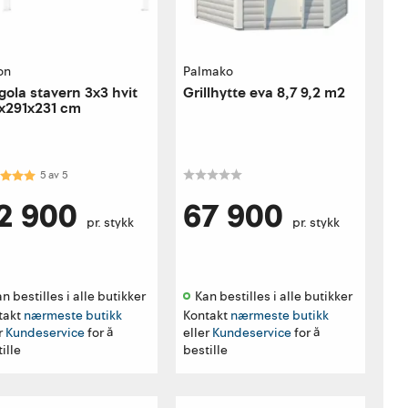
on
Palmako
gola stavern 3x3 hvit
Grillhytte eva 8,7 9,2 m2
x291x231 cm
akter:
5.0 av 5 mulige
5
av
5
2 900
67 900
pr. stykk
pr. stykk
n bestilles i alle butikker 
Kan bestilles i alle butikker 
takt
nærmeste butikk
Kontakt
nærmeste butikk
r
Kundeservice
for å
eller
Kundeservice
for å
ille
bestille