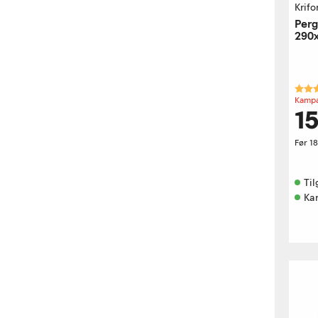
Krifo
Perg
290
Kara
Kampa
1
Før
1
Til
Kan