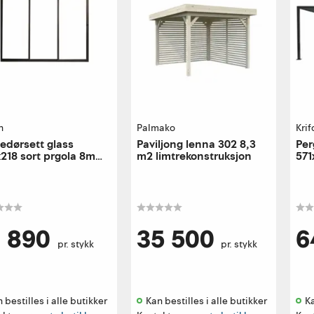
n
Palmako
Krif
edørsett glass
Paviljong lenna 302 8,3
Per
218 sort prgola 8mm
m2 limtrekonstruksjon
571
et glass alu ramme
9 890
35 500
6
pr. stykk
pr. stykk
 bestilles i alle butikker 
Kan bestilles i alle butikker 
Ka