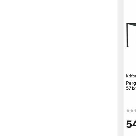
Krifo
Perg
571x
5