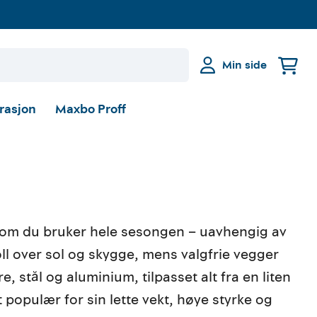
Min side
irasjon
Maxbo Proff
t rom du bruker hele sesongen – uavhengig av
oll over sol og skygge, mens valgfrie vegger
e, stål og aluminium, tilpasset alt fra en liten
t populær for sin lette vekt, høye styrke og