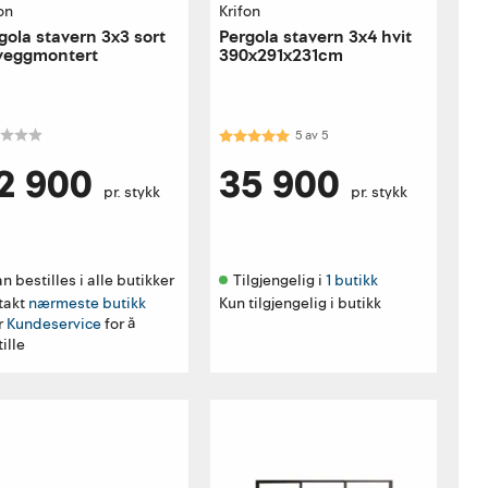
on
Krifon
gola stavern 3x3 sort
Pergola stavern 3x4 hvit
veggmontert
390x291x231cm
Karakter:
5.0 av 5 mulige
5
av
5
2 900
35 900
pr. stykk
pr. stykk
n bestilles i alle butikker 
Tilgjengelig i 
1 butikk
takt
nærmeste butikk
Kun tilgjengelig i butikk
r
Kundeservice
for å
ille