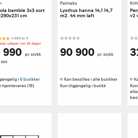
n
Palmako
Krif
ola bamble 3x3 sort
Lysthus hanna 14,1 14,7
Per
x290x231 cm
m2. 44 mm laft
v2 
kter:
4.7 av 5 mulige
4.665
av
5
nje utløper om 29 dager
5 990
90 900
3
pr. stykk
pr. stykk
8 890
gjengelig i 
6 butikker
Kan bestilles i alle butikker 
Ka
 hjemleveres (18)
Kun tilgjengelig i butikk
Kon
elle
best