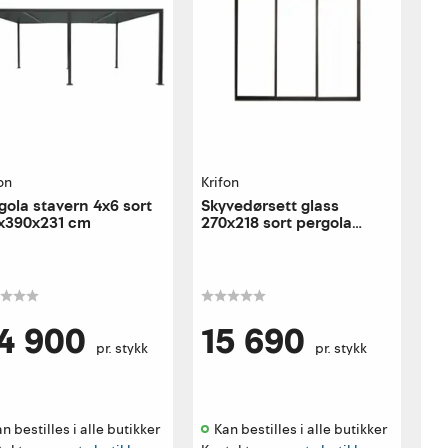
on
Krifon
gola stavern 4x6 sort
Skyvedørsett glass
x390x231 cm
270x218 sort pergola
8mm herdet glass
aluramme
4 900
15 690
pr. stykk
pr. stykk
n bestilles i alle butikker 
Kan bestilles i alle butikker 