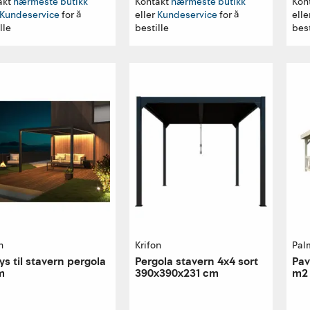
akt
nærmeste butikk
Kontakt
nærmeste butikk
Kon
Kundeservice
for å
eller
Kundeservice
for å
elle
lle
bestille
best
n
Krifon
Pal
ys til stavern pergola
Pergola stavern 4x4 sort
Pav
m
390x390x231 cm
m2 
28