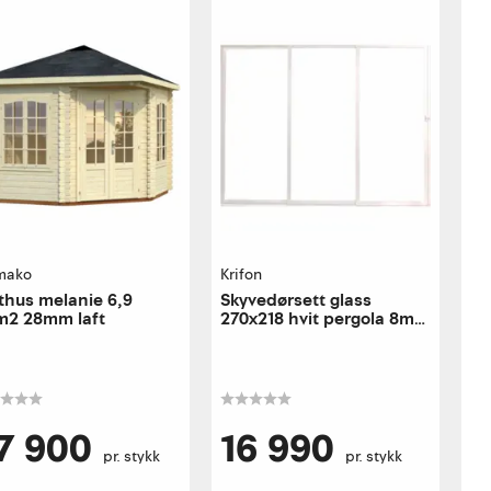
mako
Krifon
thus melanie 6,9
Skyvedørsett glass
m2 28mm laft
270x218 hvit pergola 8mm
herdet glass alu ramme
7 900
16 990
pr. stykk
pr. stykk