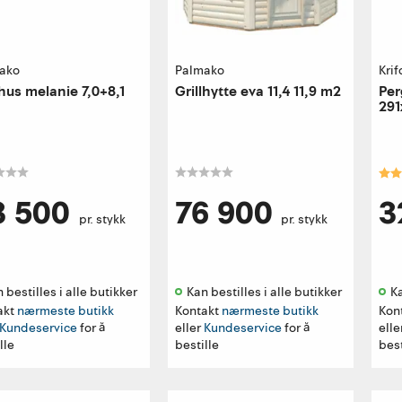
ako
Palmako
Krif
hus melanie 7,0+8,1
Grillhytte eva 11,4 11,9 m2
Per
291
Kar
3 500
76 900
3
pr. stykk
pr. stykk
 bestilles i alle butikker 
Kan bestilles i alle butikker 
Ka
akt
nærmeste butikk
Kontakt
nærmeste butikk
Kon
Kundeservice
for å
eller
Kundeservice
for å
elle
lle
bestille
best