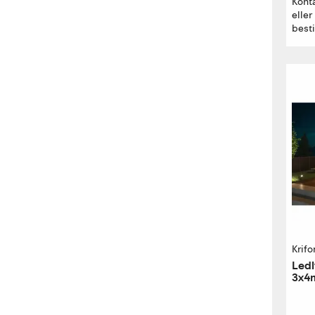
Kont
eller
besti
Krifo
Ledl
3x4