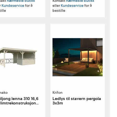
takt
nærmeste butikk
Kontakt
nærmeste butikk
r
Kundeservice
for å
eller
Kundeservice
for å
ille
bestille
mako
Krifon
iljong lenna 310 16,6
Ledlys til stavern pergola
limtrekonstruksjon
3x3m
mm veggbord