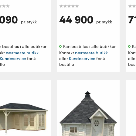
 090
44 900
7
pr. stykk
pr. stykk
 bestilles i alle butikker 
Kan bestilles i alle butikker 
Ka
akt
nærmeste butikk
Kontakt
nærmeste butikk
Kon
Kundeservice
for å
eller
Kundeservice
for å
elle
lle
bestille
best