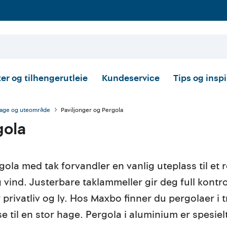
er og tilhengerutleie
Kundeservice
Tips og insp
age og uteområde
Paviljonger og Pergola
gola
gola med tak forvandler en vanlig uteplass til e
 vind. Justerbare taklammeller gir deg full kontr
privatliv og ly. Hos Maxbo finner du pergolaer i tr
se til en stor hage. Pergola i aluminium er spesiel