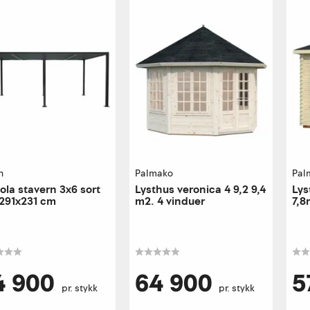
n
Palmako
Pal
ola stavern 3x6 sort
Lysthus veronica 4 9,2 9,4
Lys
291x231 cm
m2. 4 vinduer
7,8
4 900
64 900
5
pr. stykk
pr. stykk