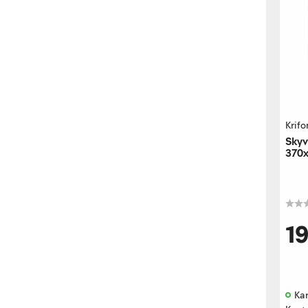
Krifo
Skyv
370x
herd
1
Kan