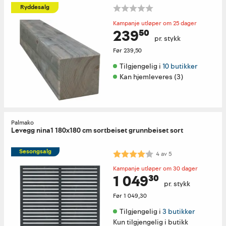
Ryddesalg
Kampanje utløper om 25 dager
239⁵⁰
pr. stykk
Før
239,50
Tilgjengelig i 
10 butikker
Kan hjemleveres (3)
Palmako
Levegg nina1 180x180 cm sortbeiset grunnbeiset sort
Sesongsalg
Karakter:
4.0 av 5 mulige
4
av
5
Kampanje utløper om 30 dager
1 049³⁰
pr. stykk
Før
1 049,30
Tilgjengelig i 
3 butikker
Kun tilgjengelig i butikk