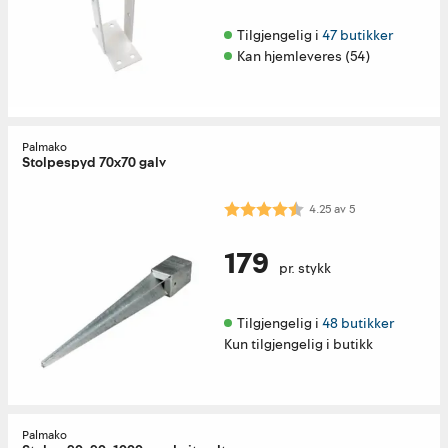
Tilgjengelig i 
47 butikker
Kan hjemleveres (54)
Palmako
Stolpespyd 70x70 galv
Karakter:
4.3 av 5 mulige
4.25
av
5
179
pr. stykk
Tilgjengelig i 
48 butikker
Kun tilgjengelig i butikk
Palmako