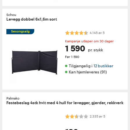
Schou
Levegg dobbel 6x1,6m sort
Sesongsalg
Karakter:
4.1 av 5 mulige
4.145
av
5
Kampanje utløper om 30 dager
1 590
pr. stykk
Før
1 590
Tilgjengelig i 
12 butikker
Kan hjemleveres (91)
Palmako
Festebeslag 4stk hvit med 4 hull for levegger, gjerder, rekkverk
Karakter:
2.3 av 5 mulige
2.335
av
5