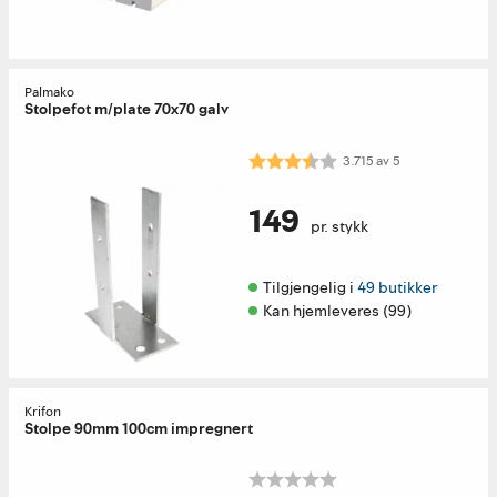
Palmako
Stolpefot m/plate 70x70 galv
Karakter:
3.7 av 5 mulige
3.715
av
5
149
pr. stykk
Tilgjengelig i 
49 butikker
Kan hjemleveres (99)
Krifon
Stolpe 90mm 100cm impregnert