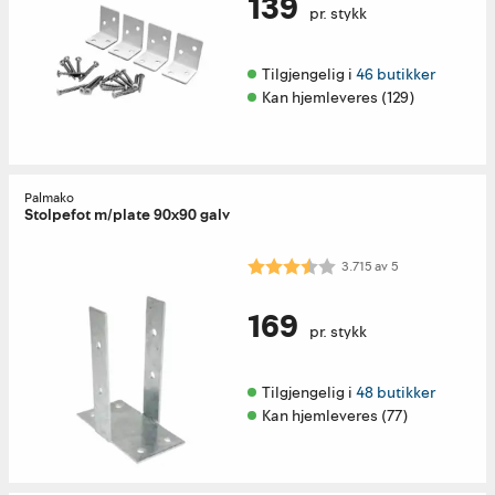
139
pr. stykk
Tilgjengelig i 
46 butikker
Kan hjemleveres (129)
Palmako
Stolpefot m/plate 90x90 galv
Karakter:
3.7 av 5 mulige
3.715
av
5
169
pr. stykk
Tilgjengelig i 
48 butikker
Kan hjemleveres (77)