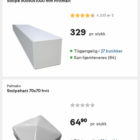
Stolpe 90x90x1000 mm hvitmalt
Karakter:
4.3 av 5 mulige
4.335
av
5
329
pr. stykk
Tilgjengelig i 
27 butikker
Kan hjemleveres (84)
Palmako
Stolpehatt 70x70 hvit
64⁹⁰
pr. stykk