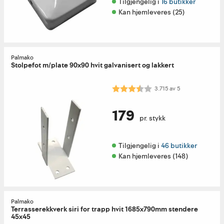
Tilgjengelig i 
16 butikker
Kan hjemleveres (25)
Palmako
Stolpefot m/plate 90x90 hvit galvanisert og lakkert
Karakter:
3.7 av 5 mulige
3.715
av
5
179
pr. stykk
Tilgjengelig i 
46 butikker
Kan hjemleveres (148)
Palmako
Terrasserekkverk siri for trapp hvit 1685x790mm stendere
45x45