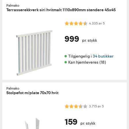
Palmako
Terrasserekkverk siri hvitmalt 1110x890mm stendere 45x45
Karakter:
4.3 av 5 mulige
4.335
av
5
999
pr. stykk
Tilgjengelig i 
34 butikker
Kan hjemleveres (18)
Palmako
Stolpefot m/plate 70x70 hvit
Karakter:
3.7 av 5 mulige
3.715
av
5
159
pr. stykk