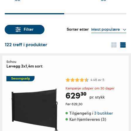
Sorter etter
Mest populære
Filter
122
treff i produkter
Schou
Levegg 3x1,4m sort
Sesongsalg
Karakter:
4.5 av 5 mulige
4.48
av
5
Kampanje utløper om 30 dager
629³⁰
pr. stykk
Før
629,30
Tilgjengelig i 
3 butikker
Kan hjemleveres (3)