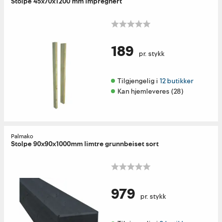
Stolpe 45x70x1200 mm impregnert
189
pr. stykk
Tilgjengelig i 
12 butikker
Kan hjemleveres (28)
Palmako
Stolpe 90x90x1000mm limtre grunnbeiset sort
979
pr. stykk