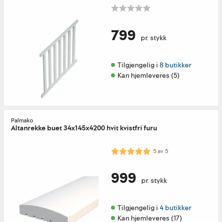
799
pr. stykk
Tilgjengelig i 
8 butikker
Kan hjemleveres (5)
Palmako
Altanrekke buet 34x145x4200 hvit kvistfri furu
Karakter:
5.0 av 5 mulige
5
av
5
999
pr. stykk
Tilgjengelig i 
4 butikker
Kan hjemleveres (17)