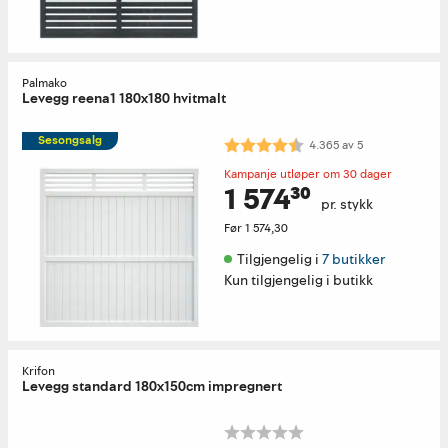
Palmako
Levegg reena1 180x180 hvitmalt
Sesongsalg
Karakter:
4.4 av 5 mulige
4.365
av
5
Kampanje utløper om 30 dager
1 574³⁰
pr. stykk
Før
1 574,30
Tilgjengelig i 
7 butikker
Kun tilgjengelig i butikk
Krifon
Levegg standard 180x150cm impregnert