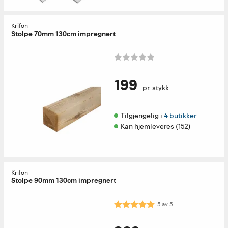
Krifon
Stolpe 70mm 130cm impregnert
199
pr. stykk
Tilgjengelig i 
4 butikker
Kan hjemleveres (152)
Krifon
Stolpe 90mm 130cm impregnert
Karakter:
5.0 av 5 mulige
5
av
5