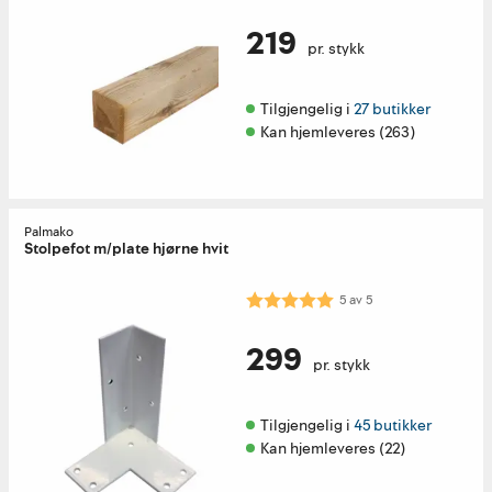
219
pr. stykk
Tilgjengelig i 
27 butikker
Kan hjemleveres (263)
Palmako
Stolpefot m/plate hjørne hvit
Karakter:
5.0 av 5 mulige
5
av
5
299
pr. stykk
Tilgjengelig i 
45 butikker
Kan hjemleveres (22)