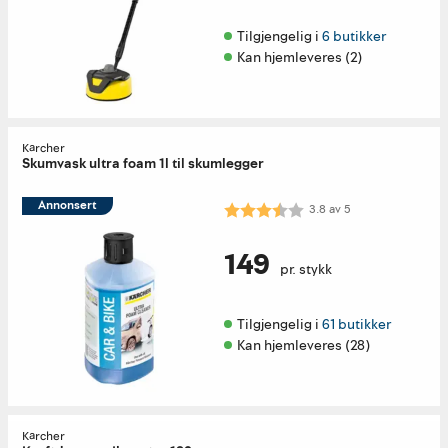
Tilgjengelig i 
6 butikker
Kan hjemleveres (2)
Kärcher
Skumvask ultra foam 1l til skumlegger
Annonsert
Karakter:
3.8 av 5 mulige
3.8
av
5
149
pr. stykk
Tilgjengelig i 
61 butikker
Kan hjemleveres (28)
Kärcher