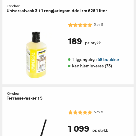
Kärcher
Universalvask 3-i-1 rengjøringsmiddel rm 626 1 liter
Karakter:
5.0 av 5 mulige
5
av
5
189
pr. stykk
Tilgjengelig i 
58 butikker
Kan hjemleveres (75)
Kärcher
Terrassevasker t 5
Karakter:
5.0 av 5 mulige
5
av
5
1 099
pr. stykk