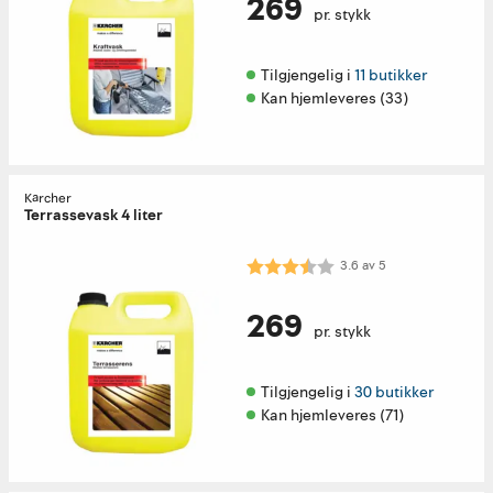
269
pr. stykk
Tilgjengelig i 
11 butikker
Kan hjemleveres (33)
Kärcher
Terrassevask 4 liter
Karakter:
3.6 av 5 mulige
3.6
av
5
269
pr. stykk
Tilgjengelig i 
30 butikker
Kan hjemleveres (71)