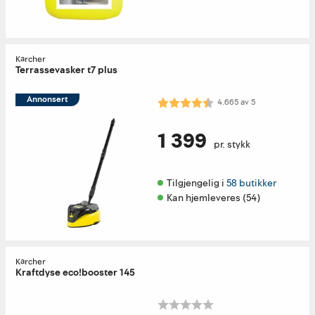
Kärcher
Terrassevasker t7 plus
Annonsert
Karakter:
4.7 av 5 mulige
4.665
av
5
1 399
pr. stykk
Tilgjengelig i 
58 butikker
Kan hjemleveres (54)
Kärcher
Kraftdyse eco!booster 145