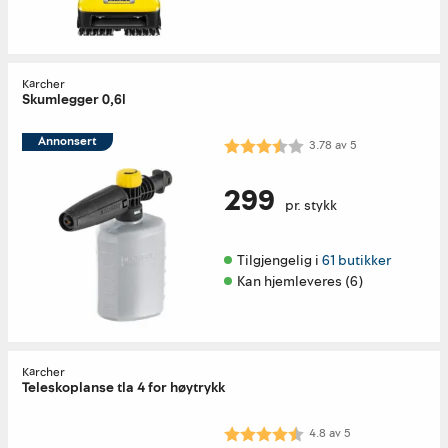
Kärcher
Skumlegger 0,6l
Annonsert
Karakter:
3.8 av 5 mulige
3.78
av
5
299
pr. stykk
Tilgjengelig i 
61 butikker
Kan hjemleveres (6)
Kärcher
Teleskoplanse tla 4 for høytrykk
Karakter:
4.8 av 5 mulige
4.8
av
5