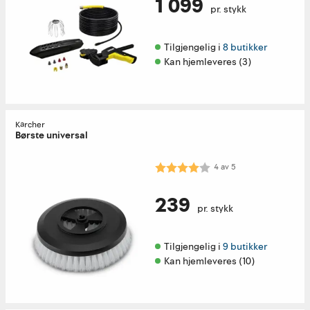
1 099
pr. stykk
Tilgjengelig i 
8 butikker
Kan hjemleveres (3)
Kärcher
Børste universal
Karakter:
4.0 av 5 mulige
4
av
5
239
pr. stykk
Tilgjengelig i 
9 butikker
Kan hjemleveres (10)