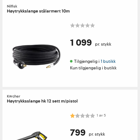
Nilfisk
Høytrykkslange stålarmert 10m
1 099
pr. stykk
Tilgjengelig i 
1 butikk
Kun tilgjengelig i butikk
Kärcher
Høytrykksslange hk 12 sett m/pistol
Karakter:
1.0 av 5 mulige
1
av
5
799
pr. stykk