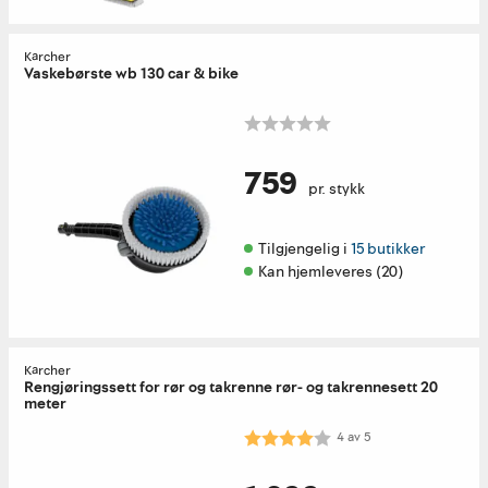
Kärcher
Vaskebørste wb 130 car & bike
759
pr. stykk
Tilgjengelig i 
15 butikker
Kan hjemleveres (20)
Kärcher
Rengjøringssett for rør og takrenne rør- og takrennesett 20
meter
Karakter:
4.0 av 5 mulige
4
av
5