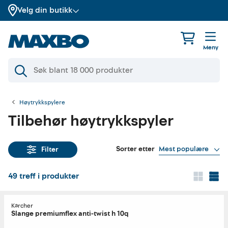
Velg din butikk
Meny
Høytrykkspylere
Tilbehør høytrykkspyler
Sorter etter
Mest populære
Filter
49
treff i produkter
Kärcher
Slange premiumflex anti-twist h 10q