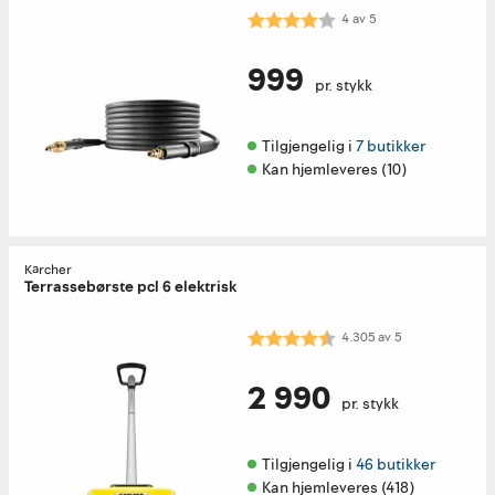
Karakter:
4.0 av 5 mulige
4
av
5
999
pr. stykk
Tilgjengelig i 
7 butikker
Kan hjemleveres (10)
Kärcher
Terrassebørste pcl 6 elektrisk
Karakter:
4.3 av 5 mulige
4.305
av
5
2 990
pr. stykk
Tilgjengelig i 
46 butikker
Kan hjemleveres (418)