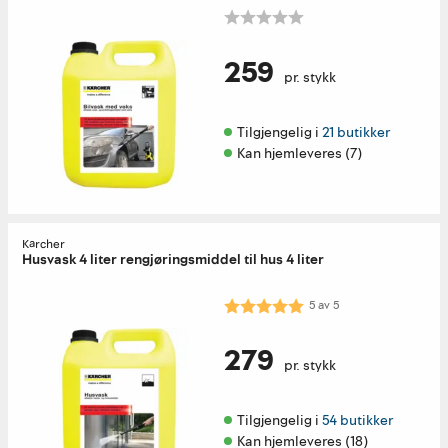
259
pr. stykk
Tilgjengelig i 
21 butikker
Kan hjemleveres (7)
Kärcher
Husvask 4 liter rengjøringsmiddel til hus 4 liter
Karakter:
5.0 av 5 mulige
5
av
5
279
pr. stykk
Tilgjengelig i 
54 butikker
Kan hjemleveres (18)