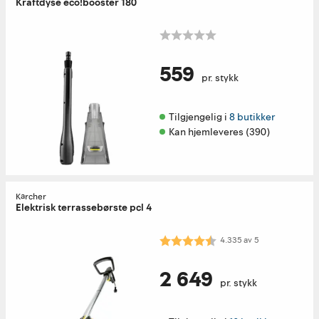
Kraftdyse eco!booster 180
559
pr. stykk
Tilgjengelig i 
8 butikker
Kan hjemleveres (390)
Kärcher
Elektrisk terrassebørste pcl 4
Karakter:
4.3 av 5 mulige
4.335
av
5
2 649
pr. stykk