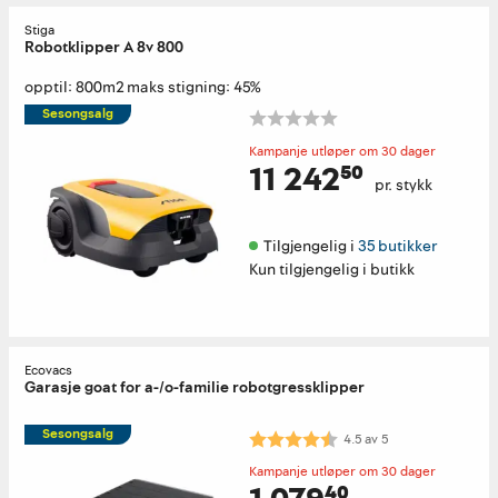
Stiga
Robotklipper A 8v 800
opptil: 800m2 maks stigning: 45%
Sesongsalg
Kampanje utløper om 30 dager
11 242⁵⁰
pr. stykk
Tilgjengelig i 
35 butikker
Kun tilgjengelig i butikk
Ecovacs
Garasje goat for a-/o-familie robotgressklipper
Sesongsalg
Karakter:
4.5 av 5 mulige
4.5
av
5
Kampanje utløper om 30 dager