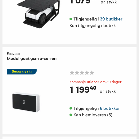
1 079⁴⁰
pr. stykk
Tilgjengelig i 
39 butikker
Kun tilgjengelig i butikk
Ecovacs
Modul goat gsm a-serien
Sesongsalg
Kampanje utløper om 30 dager
1 199⁴⁰
pr. stykk
Tilgjengelig i 
6 butikker
Kan hjemleveres (5)