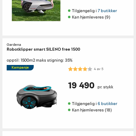
Tilgjengelig i 
7 butikker
Kan hjemleveres (9)
Gardena
Robotklipper smart SILENO free 1500
opptil: 1500m2 maks stigning: 35%
Kampanje
Karakter:
4.0 av 5 mulige
4
av
5
19 490
pr. stykk
Tilgjengelig i 
6 butikker
Kan hjemleveres (18)