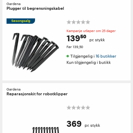
Gardena
Plugger til begrensningskabel
Sesongsalg
Kampanje utløper om 25 dager
139⁵⁰
pr. stykk
Før
139,50
Tilgjengelig i 
16 butikker
Kun tilgjengelig i butikk
Gardena
Reparasjonskit for robotklipper
369
pr. stykk