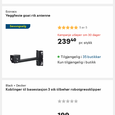
Ecovacs
Veggfeste goat rtk antenne
Sesongsalg
Karakter:
5.0 av 5 mulige
5
av
5
Kampanje utløper om 30 dager
239⁴⁰
pr. stykk
Tilgjengelig i 
35 butikker
Kun tilgjengelig i butikk
Black + Decker
Koblinger til basestasjon 3 stk tilbehør robotgressklipper