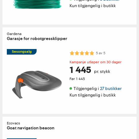
Kun tilgjengelig i butikk
Gardena
Garasje for robotgressklipper
Sesongsalg
Karakter:
5.0 av 5 mulige
5
av
5
Kampanje utløper om 30 dager
1 445
pr. stykk
Før
1 445
Tilgjengelig i 
27 butikker
Kun tilgjengelig i butikk
Ecovacs
Goat navigation beacon