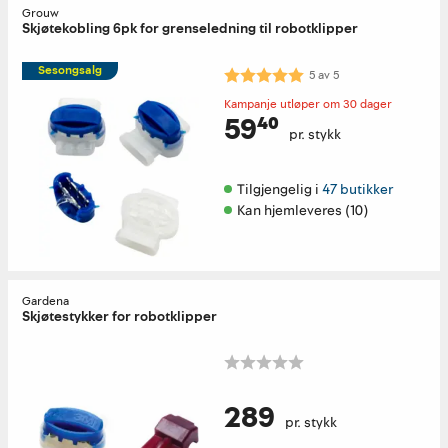
Grouw
Skjøtekobling 6pk for grenseledning til robotklipper
Sesongsalg
Karakter:
5.0 av 5 mulige
5
av
5
Kampanje utløper om 30 dager
59⁴⁰
pr. stykk
Tilgjengelig i 
47 butikker
Kan hjemleveres (10)
Gardena
Skjøtestykker for robotklipper
289
pr. stykk