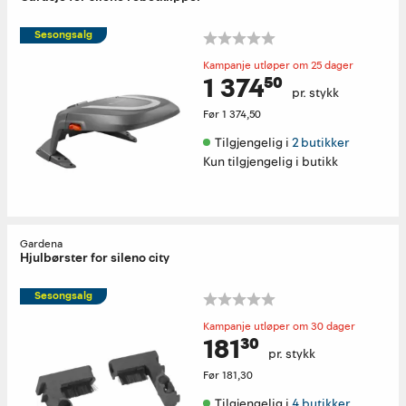
Sesongsalg
Kampanje utløper om 25 dager
1 374⁵⁰
pr. stykk
Før
1 374,50
Tilgjengelig i 
2 butikker
Kun tilgjengelig i butikk
Gardena
Hjulbørster for sileno city
Sesongsalg
Kampanje utløper om 30 dager
181³⁰
pr. stykk
Før
181,30
Tilgjengelig i 
4 butikker