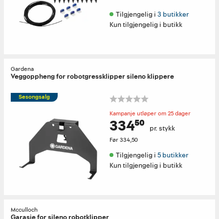
Tilgjengelig i 
3 butikker
Kun tilgjengelig i butikk
Gardena
Veggoppheng for robotgressklipper sileno klippere
Sesongsalg
Kampanje utløper om 25 dager
334⁵⁰
pr. stykk
Før
334,50
Tilgjengelig i 
5 butikker
Kun tilgjengelig i butikk
Mcculloch
Garasje for sileno robotklipper