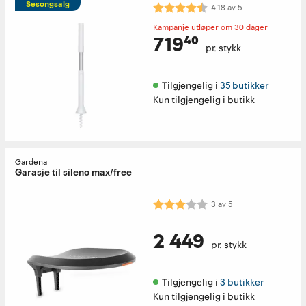
Sesongsalg
Karakter:
4.2 av 5 mulige
4.18
av
5
Kampanje utløper om 30 dager
719⁴⁰
pr. stykk
Tilgjengelig i 
35 butikker
Kun tilgjengelig i butikk
Gardena
Garasje til sileno max/free
Karakter:
3.0 av 5 mulige
3
av
5
2 449
pr. stykk
Tilgjengelig i 
3 butikker
Kun tilgjengelig i butikk