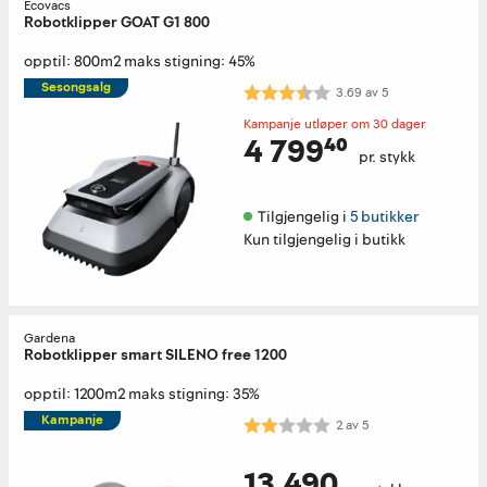
Ecovacs
Robotklipper GOAT G1 800
opptil: 800m2 maks stigning: 45%
Sesongsalg
Karakter:
3.7 av 5 mulige
3.69
av
5
Kampanje utløper om 30 dager
4 799⁴⁰
pr. stykk
Tilgjengelig i 
5 butikker
Kun tilgjengelig i butikk
Gardena
Robotklipper smart SILENO free 1200
opptil: 1200m2 maks stigning: 35%
Kampanje
Karakter:
2.0 av 5 mulige
2
av
5
13 490