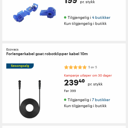
199
pr. stykk
Tilgjengelig i 
4 butikker
Kun tilgjengelig i butikk
Ecovacs
Forlengerkabel goat robotklipper kabel 10m
Sesongsalg
Karakter:
5.0 av 5 mulige
5
av
5
Kampanje utløper om 30 dager
239⁴⁰
pr. stykk
Før
399
Tilgjengelig i 
7 butikker
Kun tilgjengelig i butikk