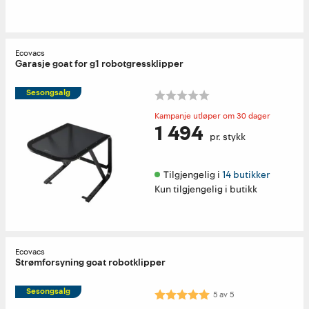
Ecovacs
Garasje goat for g1 robotgressklipper
Sesongsalg
Kampanje utløper om 30 dager
1 494
pr. stykk
Tilgjengelig i 
14 butikker
Kun tilgjengelig i butikk
Ecovacs
Strømforsyning goat robotklipper
Sesongsalg
Karakter:
5.0 av 5 mulige
5
av
5