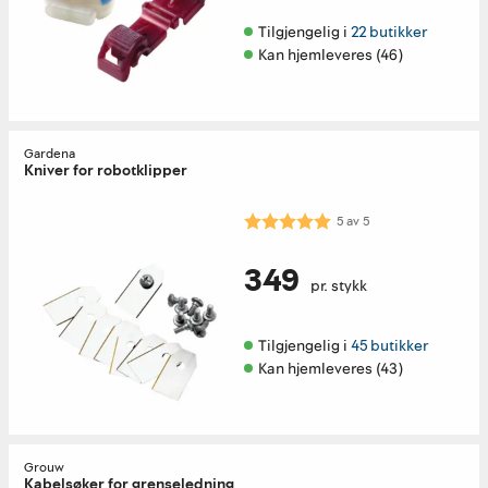
Tilgjengelig i 
22 butikker
Kan hjemleveres (46)
Gardena
Kniver for robotklipper
Karakter:
5.0 av 5 mulige
5
av
5
349
pr. stykk
Tilgjengelig i 
45 butikker
Kan hjemleveres (43)
Grouw
Kabelsøker for grenseledning