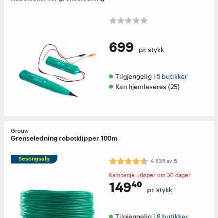
699
pr. stykk
Tilgjengelig i 
5 butikker
Kan hjemleveres (25)
Grouw
Grenseledning robotklipper 100m
Sesongsalg
Karakter:
4.8 av 5 mulige
4.835
av
5
Kampanje utløper om 30 dager
149⁴⁰
pr. stykk
Tilgjengelig i 
8 butikker