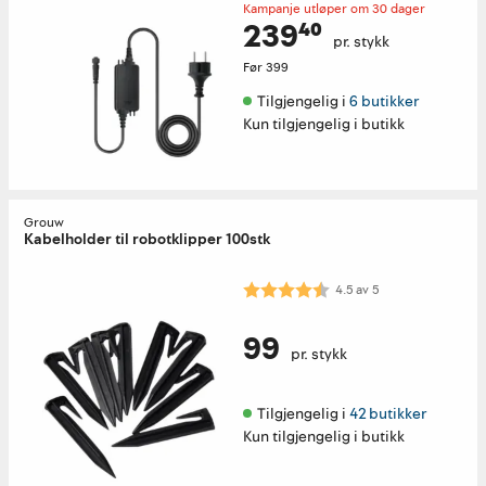
Kampanje utløper om 30 dager
239⁴⁰
pr. stykk
Før
399
Tilgjengelig i 
6 butikker
Kun tilgjengelig i butikk
Grouw
Kabelholder til robotklipper 100stk
Karakter:
4.5 av 5 mulige
4.5
av
5
99
pr. stykk
Tilgjengelig i 
42 butikker
Kun tilgjengelig i butikk