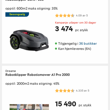
opptil: 600m2 maks stigning: 35%
Sesongsalg
Karakter:
4.1 av 5 mulige
4.09
av
5
Kampanje utløper om 30 dager
3 474
pr. stykk
Tilgjengelig i 
36 butikker
Kan hjemleveres (64)
Dreame
Robotklipper Roboticmower A1 Pro 2000
opptil: 2000m2 maks stigning: 45%
Karakter:
4.3 av 5 mulige
4.335
av
5
15 490
pr. stykk