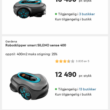
pr. stykk
Tilgjengelig i 
3 butikker
Kun tilgjengelig i butikk
Gardena
Robotklipper smart SILENO sense 400
opptil: 400m2 maks stigning: 25%
Karakter:
3.8 av 5 mulige
3.835
av
5
12 490
pr. stykk
Tilgjengelig i 
13 butikker
Kun tilgjengelig i butikk