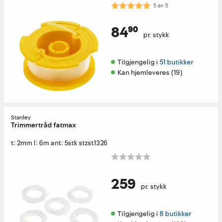
Karakter:
5.0 av 5 mulige
5
av
5
84⁹⁰
pr. stykk
Tilgjengelig i 
51 butikker
Kan hjemleveres (19)
Stanley
Trimmertråd fatmax
t: 2mm l: 6m ant: 5stk stzst1326
259
pr. stykk
Tilgjengelig i 
8 butikker