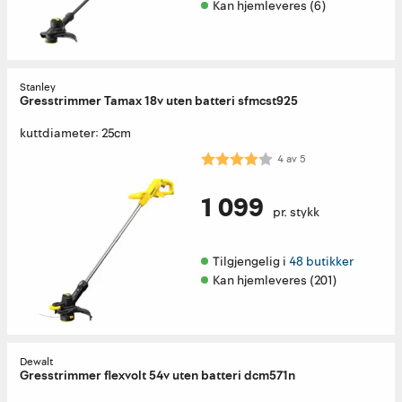
Kan hjemleveres (6)
Stanley
Gresstrimmer Tamax 18v uten batteri sfmcst925
kuttdiameter: 25cm
Karakter:
4.0 av 5 mulige
4
av
5
1 099
pr. stykk
Tilgjengelig i 
48 butikker
Kan hjemleveres (201)
Dewalt
Gresstrimmer flexvolt 54v uten batteri dcm571n