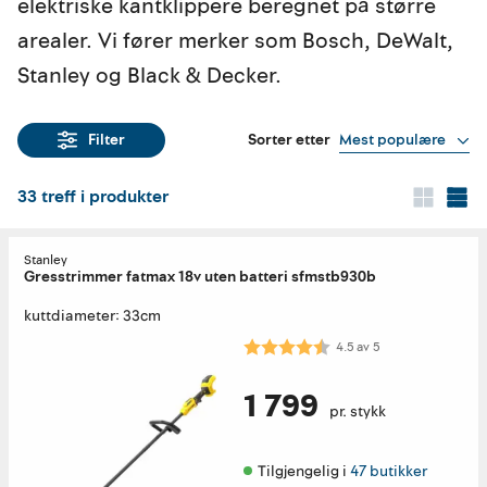
elektriske kantklippere beregnet på større
arealer. Vi fører merker som Bosch, DeWalt,
Stanley og Black & Decker.
Sorter etter
Mest populære
Filter
33
treff i produkter
Stanley
Gresstrimmer fatmax 18v uten batteri sfmstb930b
kuttdiameter: 33cm
Karakter:
4.5 av 5 mulige
4.5
av
5
1 799
pr. stykk
Tilgjengelig i 
47 butikker