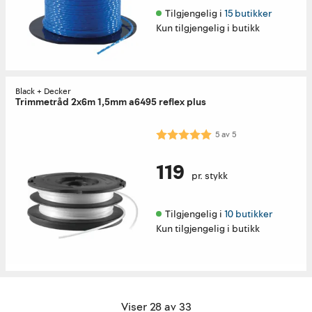
Tilgjengelig i 
15 butikker
Kun tilgjengelig i butikk
Black + Decker
Trimmetråd 2x6m 1,5mm a6495 reflex plus
Karakter:
5.0 av 5 mulige
5
av
5
119
pr. stykk
Tilgjengelig i 
10 butikker
Kun tilgjengelig i butikk
Viser 28 av 33