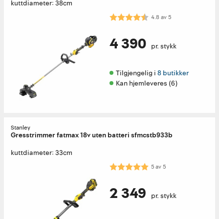
kuttdiameter: 38cm
Karakter:
4.8 av 5 mulige
4.8
av
5
4 390
pr. stykk
Tilgjengelig i 
8 butikker
Kan hjemleveres (6)
Stanley
Gresstrimmer fatmax 18v uten batteri sfmcstb933b
kuttdiameter: 33cm
Karakter:
5.0 av 5 mulige
5
av
5
2 349
pr. stykk