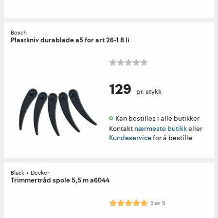
Bosch
Plastkniv durablade a5 for art 26-1 8 li
129
pr. stykk
Kan bestilles i alle butikker 
Kontakt
nærmeste butikk
eller
Kundeservice
for å bestille
Black + Decker
Trimmertråd spole 5,5 m a6044
Karakter:
5.0 av 5 mulige
5
av
5