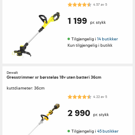
Karakter:
4.6 av 5 mulige
4.57
av
5
1 199
pr. stykk
Tilgjengelig i 
14 butikker
Kun tilgjengelig i butikk
Dewalt
Gresstrimmer xr børsteløs 18v uten batteri 36cm
kuttdiameter: 36cm
Karakter:
4.2 av 5 mulige
4.22
av
5
2 990
pr. stykk
Tilgjengelig i 
45 butikker