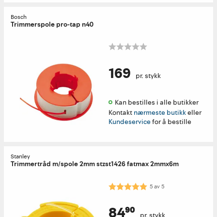
Bosch
Trimmerspole pro-tap n40
169
pr. stykk
Kan bestilles i alle butikker 
Kontakt
nærmeste butikk
eller
Kundeservice
for å bestille
Stanley
Trimmertråd m/spole 2mm stzst1426 fatmax 2mmx6m
Karakter:
5.0 av 5 mulige
5
av
5
84⁹⁰
pr. stykk