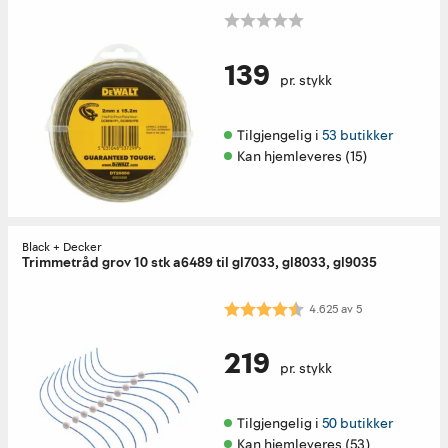
139
pr. stykk
Tilgjengelig i 
53 butikker
Kan hjemleveres (15)
Black + Decker
Trimmetråd grov 10 stk a6489 til gl7033, gl8033, gl9035
Karakter:
4.6 av 5 mulige
4.625
av
5
219
pr. stykk
Tilgjengelig i 
50 butikker
Kan hjemleveres (53)