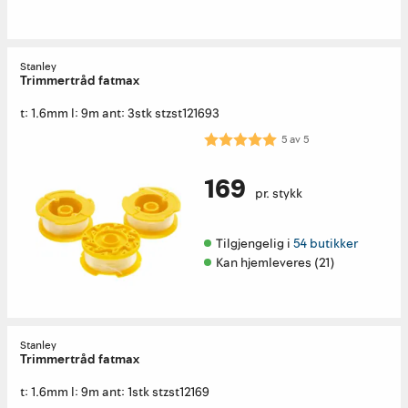
Stanley
Trimmertråd fatmax
t: 1.6mm l: 9m ant: 3stk stzst121693
Karakter:
5.0 av 5 mulige
5
av
5
169
pr. stykk
Tilgjengelig i 
54 butikker
Kan hjemleveres (21)
Stanley
Trimmertråd fatmax
t: 1.6mm l: 9m ant: 1stk stzst12169