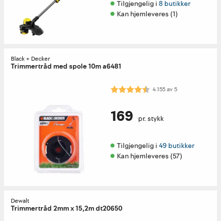
Tilgjengelig i 
8 butikker
Kan hjemleveres (1)
Black + Decker
Trimmertråd med spole 10m a6481
Karakter:
4.2 av 5 mulige
4.155
av
5
169
pr. stykk
Tilgjengelig i 
49 butikker
Kan hjemleveres (57)
Dewalt
Trimmertråd 2mm x 15,2m dt20650