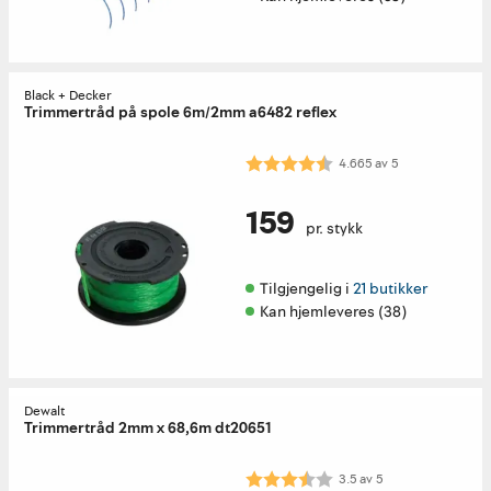
Black + Decker
Trimmertråd på spole 6m/2mm a6482 reflex
Karakter:
4.7 av 5 mulige
4.665
av
5
159
pr. stykk
Tilgjengelig i 
21 butikker
Kan hjemleveres (38)
Dewalt
Trimmertråd 2mm x 68,6m dt20651
Karakter:
3.5 av 5 mulige
3.5
av
5