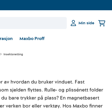
Min side
irasjon
Maxbo Proff
Insektsnetting
ger av hvordan du bruker vinduet. Fast
 sjelden flyttes. Rulle- og plissénett folder
e du bare trykker på plass? En magnetbasert
er verken bor eller verktøy. Hos Maxbo finner