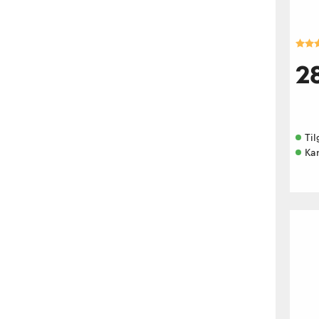
Kara
2
Til
Ka