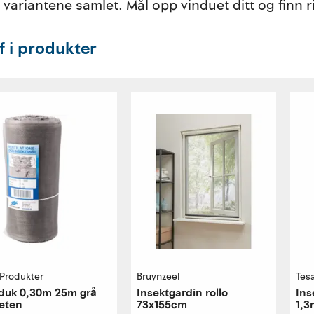
e variantene samlet. Mål opp vinduet ditt og finn r
ff i produkter
-Produkter
Bruynzeel
Tes
duk 0,30m 25m grå
Insektgardin rollo
Ins
eten
73x155cm
1,3