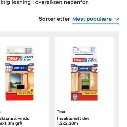
iktig løsning i oversikten nedenfor.
Sorter etter
Mest populære
a
Tesa
ektsnett vindu
Insektsnett dør
mx1,3m grå
1,2x2,20m