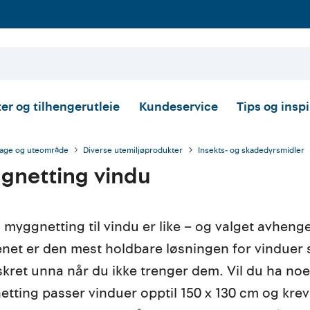
er og tilhengerutleie
Kundeservice
Tips og insp
age og uteområde
Diverse utemiljøprodukter
Insekts- og skadedyrsmidler
gnetting vindu
ll myggnetting til vindu er like – og valget avhen
et er den mest holdbare løsningen for vinduer som
skret unna når du ikke trenger dem. Vil du ha no
tting passer vinduer opptil 150 x 130 cm og krev