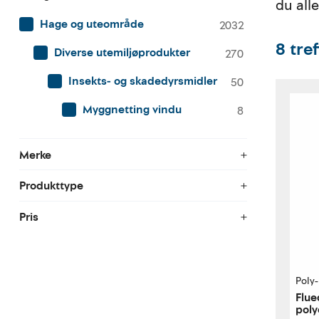
du all
Hage og uteområde
2032
8
tre
Diverse utemiljøprodukter
270
Insekts- og skadedyrsmidler
50
Myggnetting vindu
8
Merke
Produkttype
Pris
Poly
Flue
poly