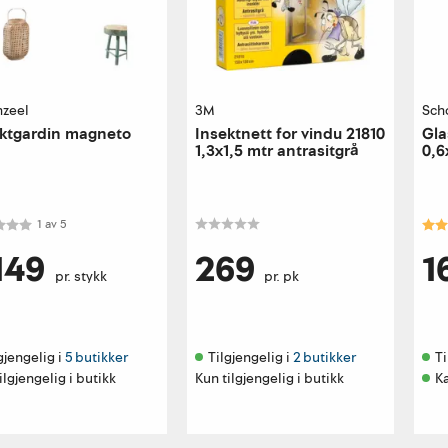
nzeel
3M
Sch
ktgardin magneto
Insektnett for vindu 21810
Gla
1,3x1,5 mtr antrasitgrå
0,6
kter:
1.0 av 5 mulige
Kar
1
av
5
149
269
1
pr. stykk
pr. pk
gjengelig i 
5 butikker
Tilgjengelig i 
2 butikker
Ti
ilgjengelig i butikk
Kun tilgjengelig i butikk
K