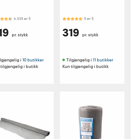
akter:
4.3 av 5 mulige
Karakter:
5.0 av 5 mulige
4.335
av
5
5
av
5
19
319
pr. stykk
pr. stykk
lgjengelig i 
10 butikker
Tilgjengelig i 
11 butikker
tilgjengelig i butikk
Kun tilgjengelig i butikk