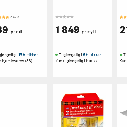
kter:
5.0 av 5 mulige
Kar
5
av
5
89
1 849
2
pr. rull
pr. stykk
gjengelig i 
15 butikker
Tilgjengelig i 
5 butikker
Ti
n hjemleveres (36)
Kun tilgjengelig i butikk
Kun 