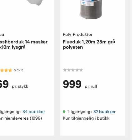
ou
Poly-Produkter
ssfiberduk 14 masker
Flueduk 1,20m 25m grå
x10m lysgrå
polyeten
akter:
5.0 av 5 mulige
5
av
5
69
999
pr. stykk
pr. rull
lgjengelig i 
34 butikker
Tilgjengelig i 
32 butikker
an hjemleveres (1996)
Kun tilgjengelig i butikk