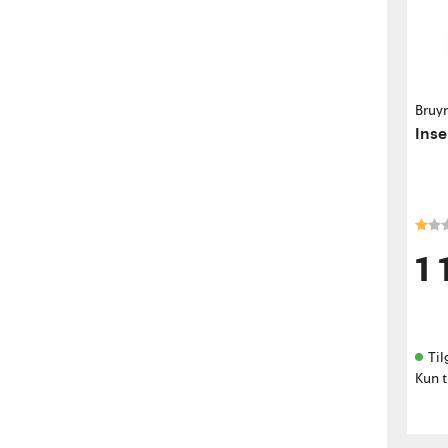
Bruy
Inse
Kara
1 
Til
Kun t