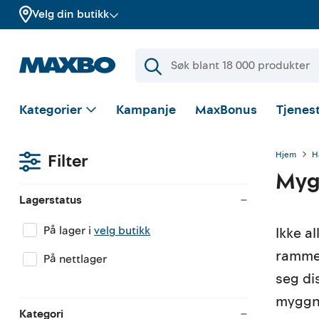
Velg din butikk
Kategorier
Kampanje
MaxBonus
Tjenest
Hjem
H
Filter
Myg
Lagerstatus
På lager i
velg butikk
Ikke a
rammen
På nettlager
seg di
myggne
Kategori