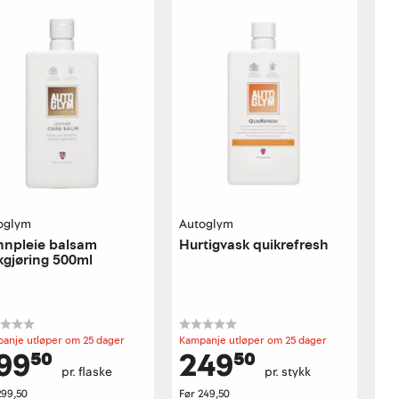
oglym
Autoglym
nnpleie balsam
Hurtigvask quikrefresh
gjøring 500ml
anje utløper om 25 dager
Kampanje utløper om 25 dager
99⁵⁰
249⁵⁰
pr. flaske
pr. stykk
299,50
Før
249,50