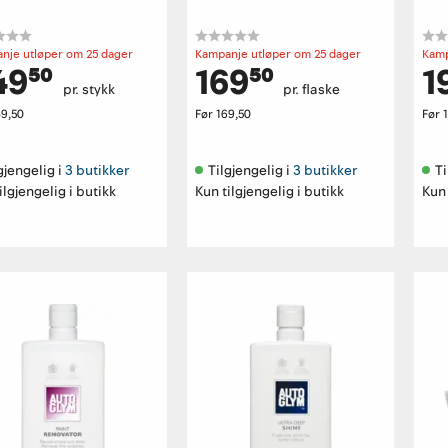
nje utløper om 25 dager
Kampanje utløper om 25 dager
Kamp
49⁵⁰
169⁵⁰
1
pr. stykk
pr. flaske
49,50
Før
169,50
Før
gjengelig i 
3 butikker
Tilgjengelig i 
3 butikker
Ti
ilgjengelig i butikk
Kun tilgjengelig i butikk
Kun 