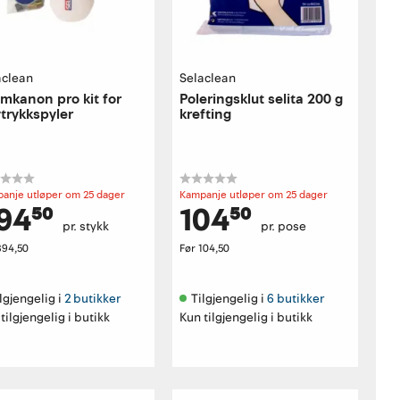
aclean
Selaclean
mkanon pro kit for
Poleringsklut selita 200 g
trykkspyler
krefting
anje utløper om 25 dager
Kampanje utløper om 25 dager
94⁵⁰
104⁵⁰
pr. stykk
pr. pose
394,50
Før
104,50
lgjengelig i 
2 butikker
Tilgjengelig i 
6 butikker
tilgjengelig i butikk
Kun tilgjengelig i butikk