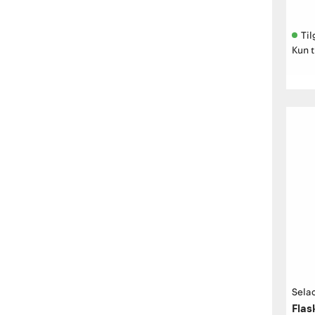
Til
Kun t
Sela
Flas