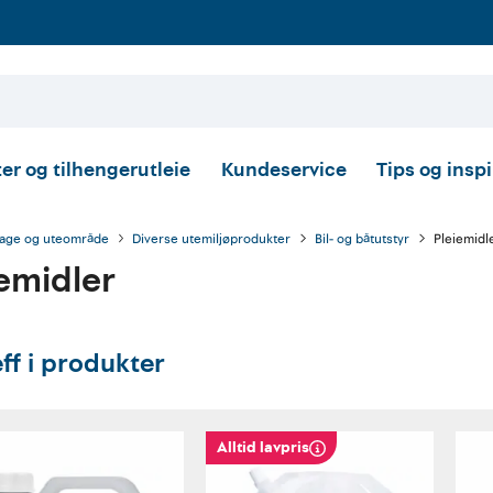
er og tilhengerutleie
Kundeservice
Tips og insp
age og uteområde
Diverse utemiljøprodukter
Bil- og båtutstyr
Pleiemidl
emidler
eff i produkter
Alltid lavpris