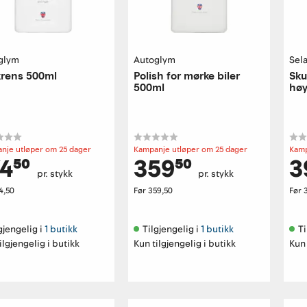
glym
Autoglym
Sel
krens 500ml
Polish for mørke biler
Sku
500ml
høy
nje utløper om 25 dager
Kampanje utløper om 25 dager
Kamp
4⁵⁰
359⁵⁰
3
pr. stykk
pr. stykk
4,50
Før
359,50
Før
gjengelig i 
1 butikk
Tilgjengelig i 
1 butikk
Ti
ilgjengelig i butikk
Kun tilgjengelig i butikk
Kun 