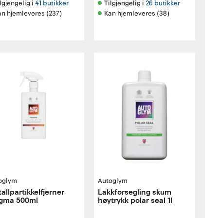
lgjengelig i 
41 butikker
Tilgjengelig i 
26 butikker
an hjemleveres (237)
Kan hjemleveres (38)
oglym
Autoglym
allpartikkelfjerner
Lakkforsegling skum
gma 500ml
høytrykk polar seal 1l