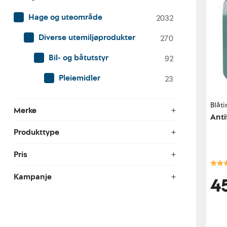
Hage og uteområde
2032
Diverse utemiljøprodukter
270
Bil- og båtutstyr
92
Pleiemidler
23
Blåt
Merke
Anti
Produkttype
Pris
Kara
Kampanje
4