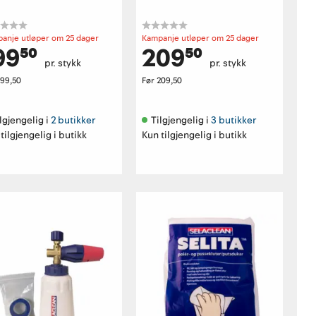
anje utløper om 25 dager
Kampanje utløper om 25 dager
99⁵⁰
209⁵⁰
pr. stykk
pr. stykk
199,50
Før
209,50
lgjengelig i 
2 butikker
Tilgjengelig i 
3 butikker
tilgjengelig i butikk
Kun tilgjengelig i butikk