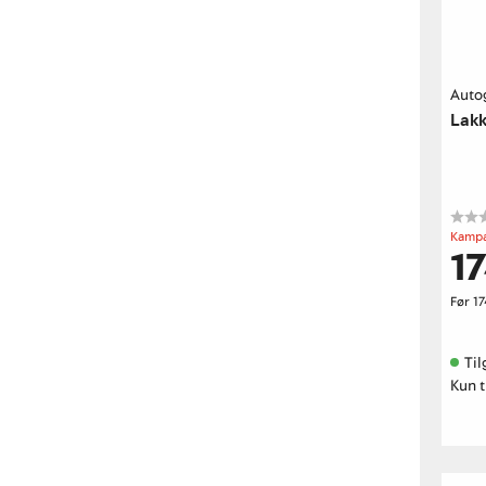
Auto
Lak
Kampa
17
Før
17
Til
Kun t