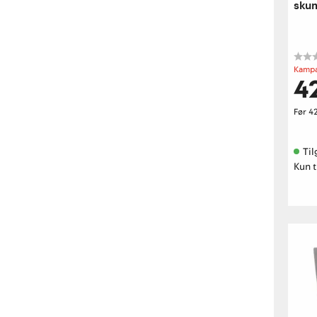
sku
Kampa
4
Før
42
Til
Kun t