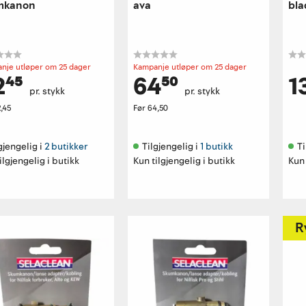
mkanon
ava
bla
nje utløper om 25 dager
Kampanje utløper om 25 dager
2⁴⁵
64⁵⁰
1
pr. stykk
pr. stykk
,45
Før
64,50
gjengelig i 
2 butikker
Tilgjengelig i 
1 butikk
Ti
ilgjengelig i butikk
Kun tilgjengelig i butikk
Kun 
R