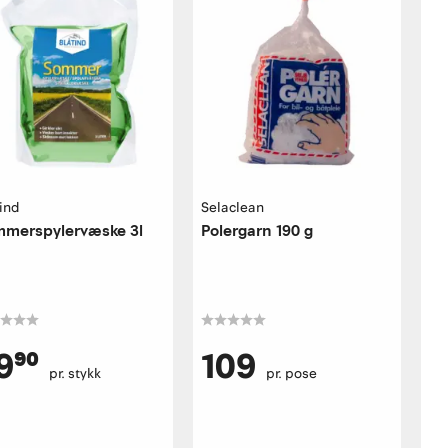
tind
Selaclean
merspylervæske 3l
Polergarn 190 g
9⁹⁰
109
pr. stykk
pr. pose