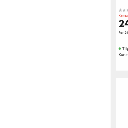
Kampa
2
Før
2
Til
Kun t