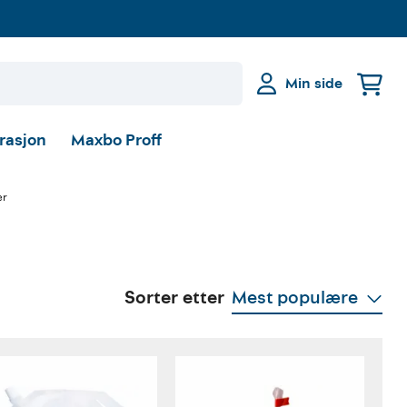
Min side
irasjon
Maxbo Proff
er
Sorter etter
Mest populære