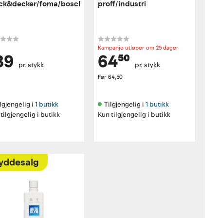
ck&decker/foma/bosch/aqt
proff/industri
Kampanje utløper om 25 dager
39
64⁵⁰
pr. stykk
pr. stykk
Før
64,50
lgjengelig i 
1 butikk
Tilgjengelig i 
1 butikk
tilgjengelig i butikk
Kun tilgjengelig i butikk
yddesalg