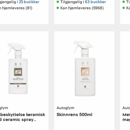
gjengelig i 
25 butikker
Tilgjengelig i 
63 butikker
Ti
 hjemleveres (81)
Kan hjemleveres (5968)
K
glym
Autoglym
Aut
beskyttelse keramisk
Skinnrens 500ml
Met
d ceramic spray
ma
ml