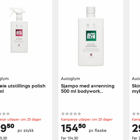
glym
Autoglym
Aut
leie utstillings polish
Sjampo med avrenning
Ski
ml
500 ml bodywork
myk
shampoo
nje utløper om 25 dager
Kampanje utløper om 25 dager
Kamp
9⁵⁰
154⁵⁰
2
pr. stykk
pr. flaske
9,50
Før
154,50
Før