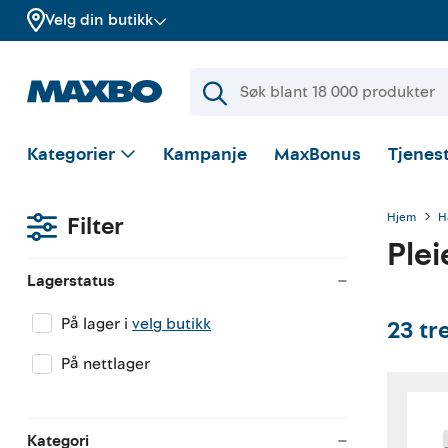
Velg din butikk
Kategorier
Kampanje
MaxBonus
Tjenest
Hjem
H
Filter
Plei
Lagerstatus
På lager i
velg butikk
23
tr
På nettlager
Kategori