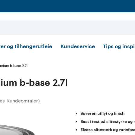
er og tilhengerutleie
Kundeservice
Tips og insp
mium b-base 2.7l
ium b-base 2.7l
es
kundeomtaler
)
omsnittskarakter:
Suveren utflyt og finish
Best i test på slitestyrke og
Ekstra slitesterk og vannfas