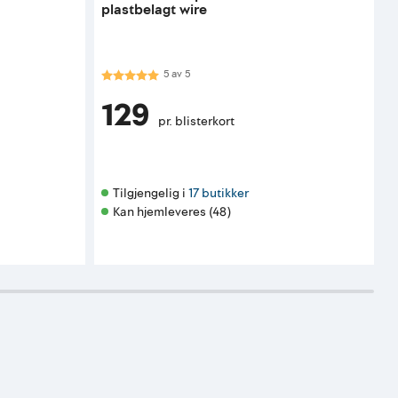
plastbelagt wire
Karakter:
5.0 av 5 mulige
K
5
av
5
129
pr. blisterkort
Tilgjengelig i 
17 butikker
Kan hjemleveres (48)