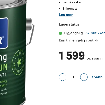
Lett å vaske
Silkematt
Les mer
Lagerstatus:
Tilgjengelig i 
57 butikker
Kun tilgjengelig i butikk
1 599
pr. spann
spann