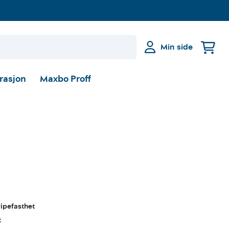
Min side
irasjon
Maxbo Proff
 ripefasthet
t