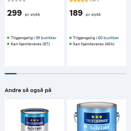
Karakter:
5.0 av 5 mulige
5
av
5
299
189
pr. stykk
pr. stykk
Tilgjengelig i 
59 butikker
Tilgjengelig i 
60 butikker
Kan hjemleveres (97)
Kan hjemleveres (464)
Andre så også på