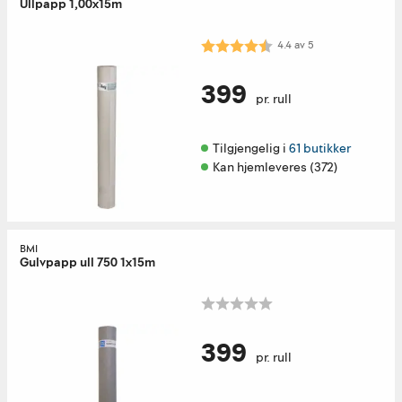
Ullpapp 1,00x15m
Karakter:
4.4 av 5 mulige
4.4
av
5
399
pr. rull
Tilgjengelig i 
61 butikker
Kan hjemleveres (372)
BMI
Gulvpapp ull 750 1x15m
399
pr. rull