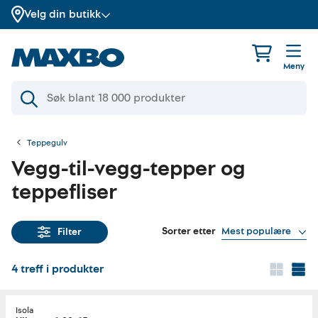
Velg din butikk
Meny
Teppegulv
Vegg-til-vegg-tepper og
teppefliser
Sorter etter
Mest populære
Filter
4
treff i produkter
Isola