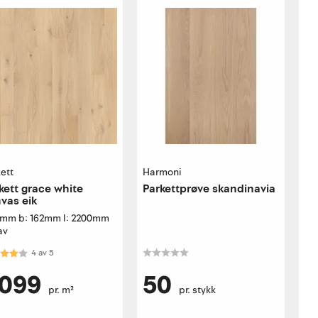
ett
Harmoni
kett grace white
Parkettprøve skandinavia
vas eik
14mm b: 162mm l: 2200mm
av
akter:
4.0 av 5 mulige
4
av
5
 099
50
pr. m²
pr. stykk