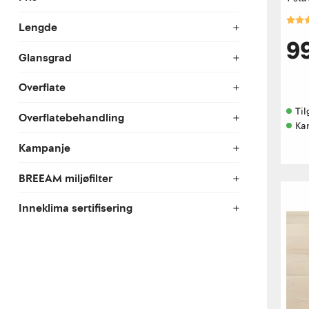
Kara
Lengde
9
Glansgrad
Overflate
Til
Overflatebehandling
Ka
Kampanje
BREEAM miljøfilter
Inneklima sertifisering