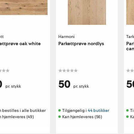
tt
Harmoni
Tark
ettprøve oak white
Parkettprøve nordlys
Par
ca
0
50
5
pr. stykk
pr. stykk
 bestilles i alle butikker 
Tilgjengelig i 
44 butikker
Ti
n hjemleveres (49)
Kan hjemleveres (56)
K