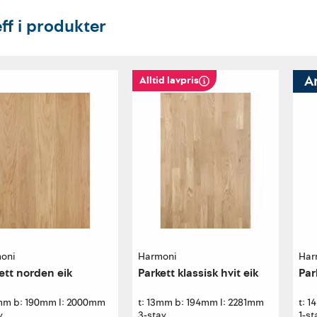
eff i produkter
A
Alltid lavpris
oni
Harmoni
Har
ett norden eik
Parkett klassisk hvit eik
Par
3mm b: 190mm l: 2000mm
t: 13mm b: 194mm l: 2281mm
t: 
v
3-stav
1-st