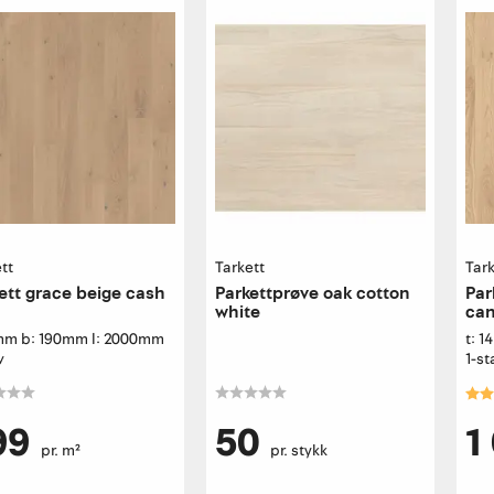
tt
Tarkett
Tark
ett grace beige cash
Parkettprøve oak cotton
Par
white
can
4mm b: 190mm l: 2000mm
t: 
v
1-st
Kar
99
50
1
pr. m²
pr. stykk