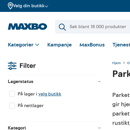
Velg din butikk
Kategorier
Kampanje
MaxBonus
Tjenest
Hjem
G
Filter
Par
Lagerstatus
På lager i
velg butikk
Parket
gir hj
På nettlager
parkett
rustik
Kategori