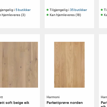
gjengelig i 
5 butikker
Tilgjengelig i 
35 butikker
Ti
n hjemleveres (3)
Kan hjemleveres (18)
K
tt
Harmoni
Har
ett soft beige eik
Parkettprøve norden
Par
eik