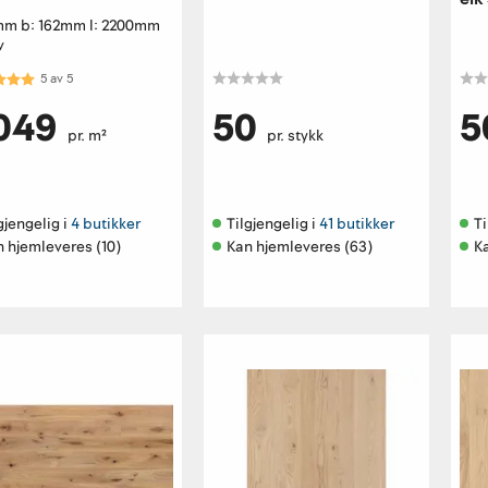
3mm b: 162mm l: 2200mm
v
kter:
5.0 av 5 mulige
5
av
5
 049
50
5
pr. m²
pr. stykk
gjengelig i 
4 butikker
Tilgjengelig i 
41 butikker
Ti
 hjemleveres (10)
Kan hjemleveres (63)
K