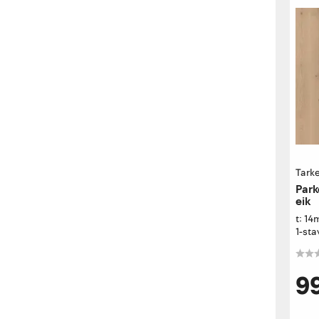
Tarke
Park
eik
t: 1
1-sta
9