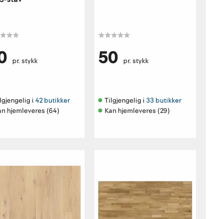
0
50
pr. stykk
pr. stykk
lgjengelig i 
42 butikker
Tilgjengelig i 
33 butikker
an hjemleveres (64)
Kan hjemleveres (29)