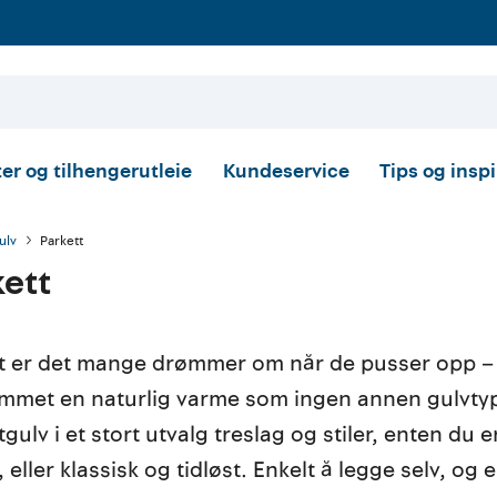
er og tilhengerutleie
Kundeservice
Tips og insp
ulv
Parkett
kett
t er det mange drømmer om når de pusser opp – o
emmet en naturlig varme som ingen annen gulvty
gulv i et stort utvalg treslag og stiler, enten du 
t, eller klassisk og tidløst. Enkelt å legge selv, o