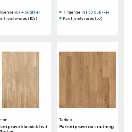
lgjengelig i 
4 butikker
Tilgjengelig i 
38 butikker
an hjemleveres (109)
Kan hjemleveres (56)
moni
Tarkett
kettprøve klassisk hvit
Parkettprøve oak nutmeg
 3-stav