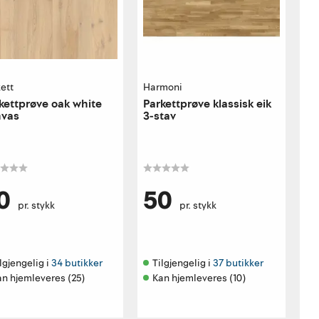
ett
Harmoni
kettprøve oak white
Parkettprøve klassisk eik
nvas
3-stav
0
50
pr. stykk
pr. stykk
lgjengelig i 
34 butikker
Tilgjengelig i 
37 butikker
an hjemleveres (25)
Kan hjemleveres (10)