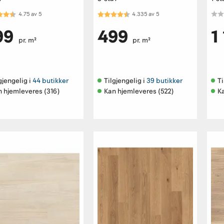
kter:
4.8 av 5 mulige
Karakter:
4.3 av 5 mulige
4.75
av
5
4.335
av
5
99
499
1
pr. m²
pr. m²
gjengelig i 
44 butikker
Tilgjengelig i 
39 butikker
Ti
n hjemleveres (316)
Kan hjemleveres (522)
K