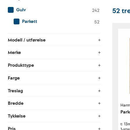
52
tr
Gulv
242
Parkett
52
Modell / utførelse
Merke
Produkttype
Farge
Treslag
Bredde
Harm
Park
Tykkelse
t: 1
Pris
1-sta