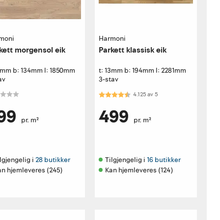
moni
Harmoni
kett morgensol eik
Parkett klassisk eik
13mm b: 134mm l: 1850mm
t: 13mm b: 194mm l: 2281mm
av
3-stav
Karakter:
4.1 av 5 mulige
4.125
av
5
99
499
pr. m²
pr. m²
lgjengelig i 
28 butikker
Tilgjengelig i 
16 butikker
an hjemleveres (245)
Kan hjemleveres (124)