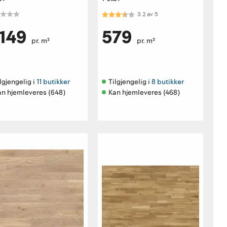
Karakter:
3.2 av 5 mulige
3.2
av
5
 149
579
pr. m²
pr. m²
lgjengelig i 
11 butikker
Tilgjengelig i 
8 butikker
an hjemleveres (648)
Kan hjemleveres (468)