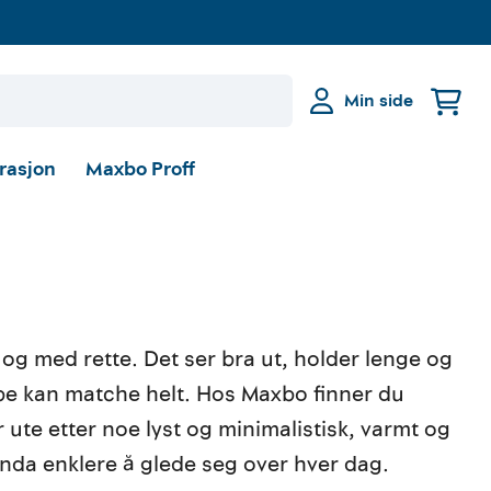
Min side
irasjon
Maxbo Proff
g med rette. Det ser bra ut, holder lenge og
pe kan matche helt. Hos Maxbo finner du
er ute etter noe lyst og minimalistisk, varmt og
g enda enklere å glede seg over hver dag.