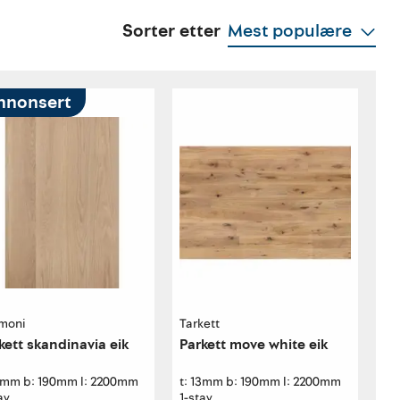
Sorter etter
Mest populære
nnonsert
moni
Tarkett
kett skandinavia eik
Parkett move white eik
14mm b: 190mm l: 2200mm
t: 13mm b: 190mm l: 2200mm
av
1-stav