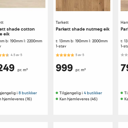
tt
Tarkett
Har
ett shade cotton
Parkett shade nutmeg eik
Par
e eik
4mm b: 190mm l: 2200mm
t: 13mm b: 190mm l: 2000mm
t: 
v
1-stav
1-st
kter:
4.5 av 5 mulige
Karakter:
5.0 av 5 mulige
4.5
av
5
5
av
5
 249
999
7
pr. m²
pr. m²
gjengelig i 
8 butikker
Tilgjengelig i 
4 butikker
Ti
 hjemleveres (16)
Kan hjemleveres (46)
K