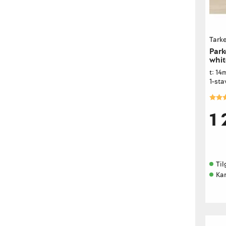
Tarke
Park
whit
t: 1
1-sta
Kara
1
Til
Kan