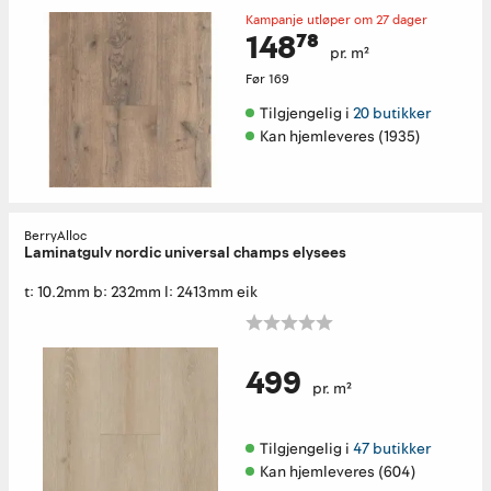
Kampanje utløper om 27 dager
148⁷⁸
pr. m²
Før
169
Tilgjengelig i 
20 butikker
Kan hjemleveres (1935)
BerryAlloc
Laminatgulv nordic universal champs elysees
t: 10.2mm b: 232mm l: 2413mm eik
499
pr. m²
Tilgjengelig i 
47 butikker
Kan hjemleveres (604)