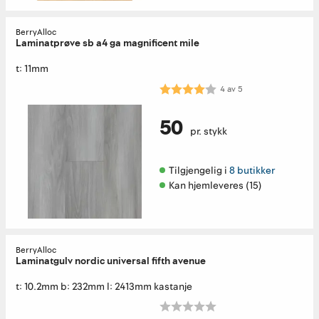
BerryAlloc
Laminatprøve sb a4 ga magnificent mile
t: 11mm
Karakter:
4.0 av 5 mulige
4
av
5
50
pr. stykk
Tilgjengelig i 
8 butikker
Kan hjemleveres (15)
BerryAlloc
Laminatgulv nordic universal fifth avenue
t: 10.2mm b: 232mm l: 2413mm kastanje