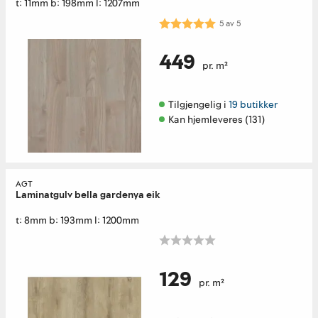
t: 11mm b: 198mm l: 1207mm
Karakter:
5.0 av 5 mulige
5
av
5
449
pr. m²
Tilgjengelig i 
19 butikker
Kan hjemleveres (131)
AGT
Laminatgulv bella gardenya eik
t: 8mm b: 193mm l: 1200mm
129
pr. m²