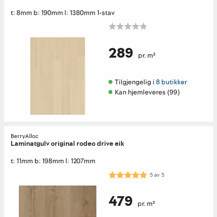
t: 8mm b: 190mm l: 1380mm 1-stav
289
pr. m²
Tilgjengelig i 
8 butikker
Kan hjemleveres (99)
BerryAlloc
Laminatgulv original rodeo drive eik
t: 11mm b: 198mm l: 1207mm
Karakter:
5.0 av 5 mulige
5
av
5
479
pr. m²