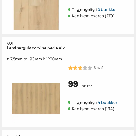
Tilgjengelig i 
5 butikker
Kan hjemleveres (270)
AGT
Laminatgulv corvina perle eik
t: 7.5mm b: 193mm l: 1200mm
Karakter:
3.0 av 5 mulige
3
av
5
99
pr. m²
Tilgjengelig i 
4 butikker
Kan hjemleveres (194)