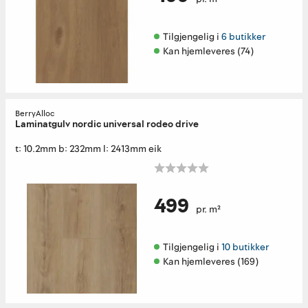
Tilgjengelig i 
6 butikker
Kan hjemleveres (74)
BerryAlloc
Laminatgulv nordic universal rodeo drive
t: 10.2mm b: 232mm l: 2413mm eik
499
pr. m²
Tilgjengelig i 
10 butikker
Kan hjemleveres (169)