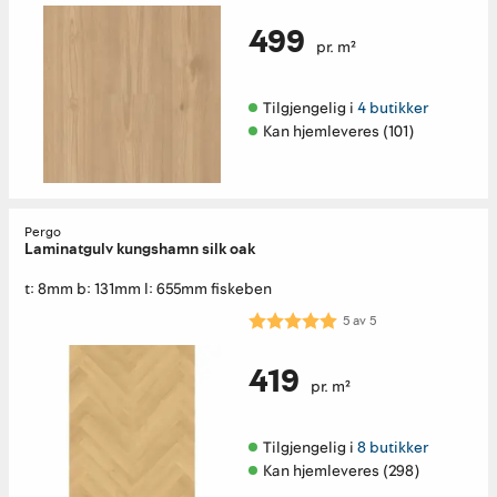
499
pr. m²
Tilgjengelig i 
4 butikker
Kan hjemleveres (101)
Pergo
Laminatgulv kungshamn silk oak
t: 8mm b: 131mm l: 655mm fiskeben
Karakter:
5.0 av 5 mulige
5
av
5
419
pr. m²
Tilgjengelig i 
8 butikker
Kan hjemleveres (298)