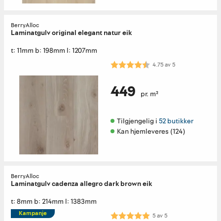
BerryAlloc
Laminatgulv original elegant natur eik
t: 11mm b: 198mm l: 1207mm
Karakter:
4.8 av 5 mulige
4.75
av
5
449
pr. m²
Tilgjengelig i 
52 butikker
Kan hjemleveres (124)
BerryAlloc
Laminatgulv cadenza allegro dark brown eik
t: 8mm b: 214mm l: 1383mm
Kampanje
Karakter:
5.0 av 5 mulige
5
av
5