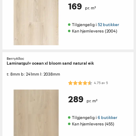
169
pr. m²
Tilgjengelig i 
52 butikker
Kan hjemleveres (2004)
BerryAlloc
Laminatgulv ocean xl bloom sand natural eik
t: 8mm b: 241mm l: 2038mm
Karakter:
4.8 av 5 mulige
4.75
av
5
289
pr. m²
Tilgjengelig i 
6 butikker
Kan hjemleveres (455)