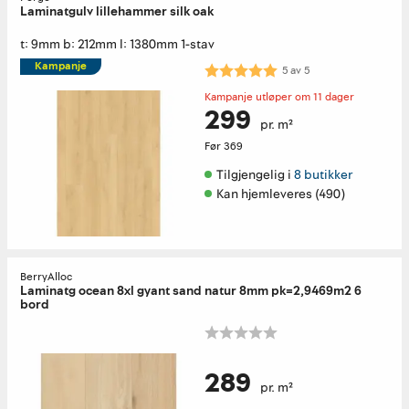
Laminatgulv lillehammer silk oak
t: 9mm b: 212mm l: 1380mm 1-stav
Kampanje
Karakter:
5.0 av 5 mulige
5
av
5
Kampanje utløper om 11 dager
299
pr. m²
Før
369
Tilgjengelig i 
8 butikker
Kan hjemleveres (490)
BerryAlloc
Laminatg ocean 8xl gyant sand natur 8mm pk=2,9469m2 6
bord
289
pr. m²