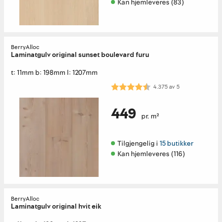
Kan hjemleveres (83)
BerryAlloc
Laminatgulv original sunset boulevard furu
t: 11mm b: 198mm l: 1207mm
Karakter:
4.4 av 5 mulige
4.375
av
5
449
pr. m²
Tilgjengelig i 
15 butikker
Kan hjemleveres (116)
BerryAlloc
Laminatgulv original hvit eik