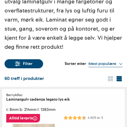
utvalg laminatgulv i mange fargetoner og
overflatestrukturer, fra lys og luftig furu til
varm, mørk eik. Laminat egner seg godt i
stue, gang, soverom og på kontoret, og er
kjent for å være enkelt å legge selv. Vi hjelper
deg finne rett produkt!
Sorter etter
Mest populære
Filter
60
treff i produkter
BerryAlloc
Laminatgulv cadenza legato lys eik
t: 8mm b: 214mm l: 1383mm
Karakter:
4.6 av 5 mulige
4.605
av
5
Alltid lavpris