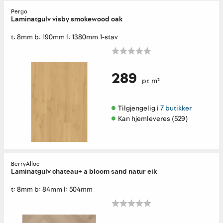
Pergo
Laminatgulv visby smokewood oak
t: 8mm b: 190mm l: 1380mm 1-stav
289
pr. m²
Tilgjengelig i 
7 butikker
Kan hjemleveres (529)
BerryAlloc
Laminatgulv chateau+ a bloom sand natur eik
t: 8mm b: 84mm l: 504mm