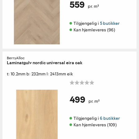
559
pr. m²
Tilgjengelig i 
5 butikker
Kan hjemleveres (96)
BerryAlloc
Laminatgulv nordic universal eira oak
t: 10.2mm b: 232mm l: 2413mm eik
499
pr. m²
Tilgjengelig i 
6 butikker
Kan hjemleveres (109)