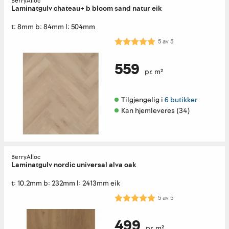
BerryAlloc
Laminatgulv chateau+ b bloom sand natur eik
t: 8mm b: 84mm l: 504mm
Karakter:
5.0 av 5 mulige
5
av
5
559
pr. m²
Tilgjengelig i 
6 butikker
Kan hjemleveres (34)
BerryAlloc
Laminatgulv nordic universal alva oak
t: 10.2mm b: 232mm l: 2413mm eik
Karakter:
5.0 av 5 mulige
5
av
5
499
pr. m²