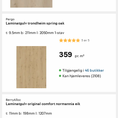
Pergo
Laminatgulv trondheim spring oak
t: 9.5mm b: 211mm l: 2050mm 1-stav
Karakter:
5.0 av 5 mulige
5
av
5
359
pr. m²
Tilgjengelig i 
46 butikker
Kan hjemleveres (2108)
BerryAlloc
Laminatgulv original comfort normannia eik
t: 11mm b: 198mm l: 1207mm