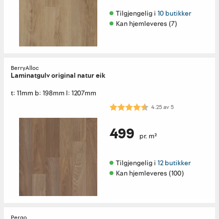
Tilgjengelig i 
10 butikker
Kan hjemleveres (7)
BerryAlloc
Laminatgulv original natur eik
t: 11mm b: 198mm l: 1207mm
Karakter:
4.3 av 5 mulige
4.25
av
5
499
pr. m²
Tilgjengelig i 
12 butikker
Kan hjemleveres (100)
Pergo