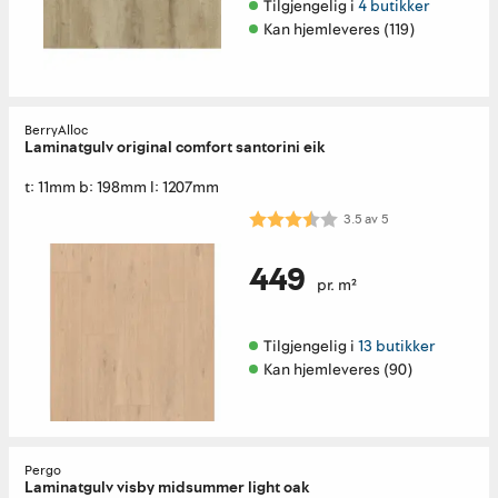
Tilgjengelig i 
4 butikker
Kan hjemleveres (119)
BerryAlloc
Laminatgulv original comfort santorini eik
t: 11mm b: 198mm l: 1207mm
Karakter:
3.5 av 5 mulige
3.5
av
5
449
pr. m²
Tilgjengelig i 
13 butikker
Kan hjemleveres (90)
Pergo
Laminatgulv visby midsummer light oak