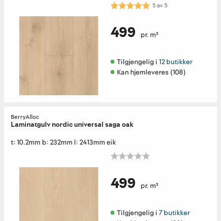
Karakter:
5.0 av 5 mulige
5
av
5
499
pr. m²
Tilgjengelig i 
12 butikker
Kan hjemleveres (108)
BerryAlloc
Laminatgulv nordic universal saga oak
t: 10.2mm b: 232mm l: 2413mm eik
499
pr. m²
Tilgjengelig i 
7 butikker