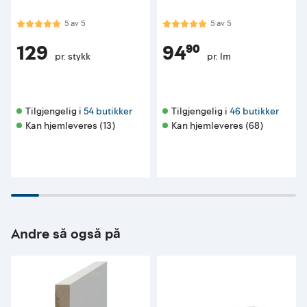
Karakter:
5.0 av 5 mulige
Karakter:
5.0 av 5 mulige
5
av
5
5
av
5
129
94⁹⁰
pr. stykk
pr. lm
Tilgjengelig i 
54 butikker
Tilgjengelig i 
46 butikker
Kan hjemleveres (13)
Kan hjemleveres (68)
Andre så også på