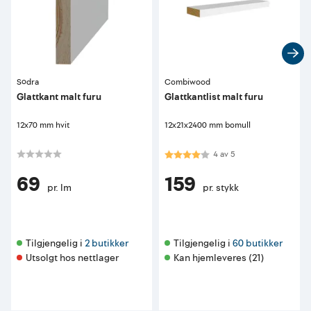
Södra
Combiwood
Glattkant malt furu
Glattkantlist malt furu
12x70 mm hvit
12x21x2400 mm bomull
Karakter:
4.0 av 5 mulige
4
av
5
69
159
pr. lm
pr. stykk
Tilgjengelig i 
2 butikker
Tilgjengelig i 
60 butikker
Utsolgt hos nettlager
Kan hjemleveres (21)