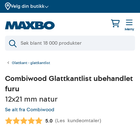
Velg din butikk
Meny
Glattkant - glattkantlist
Combiwood
Glattkantlist ubehandlet
furu
12x21 mm natur
Se alt fra Combiwood
(
Les
kundeomtaler
)
Gjennomsnittskarakter:
5.0