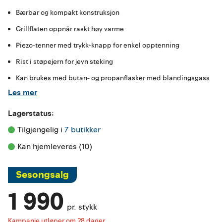
Bærbar og kompakt konstruksjon
Grillflaten oppnår raskt høy varme
Piezo-tenner med trykk-knapp for enkel opptenning
Rist i støpejern for jevn steking
Kan brukes med butan- og propanflasker med blandingsgass
Les mer
Lagerstatus:
Tilgjengelig i 
7 butikker
Kan hjemleveres (10)
Sesongsalg
1 990
pr. stykk
Kampanje utløper om 28 dager