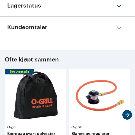
Lagerstatus
Kundeomtaler
Ofte kjøpt sammen
Sesongsalg
O-grill
O-grill
Bærebag svart polyester
Slange og regulator