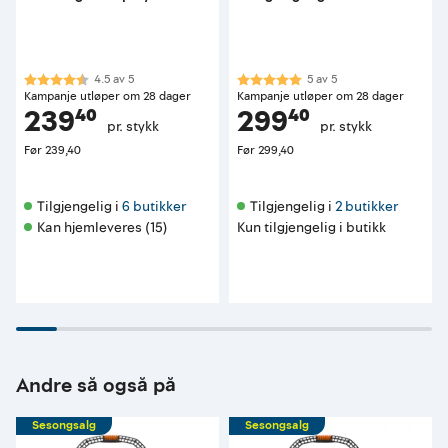
Karakter:
4.5 av 5 mulige
Karakter:
5.0 av 5 mulige
4.5
av
5
5
av
5
Kampanje utløper om 28 dager
Kampanje utløper om 28 dager
239⁴⁰
299⁴⁰
pr. stykk
pr. stykk
Før
239,40
Før
299,40
Tilgjengelig i 
6 butikker
Tilgjengelig i 
2 butikker
Kan hjemleveres (15)
Kun tilgjengelig i butikk
Andre så også på
Sesongsalg
Sesongsalg