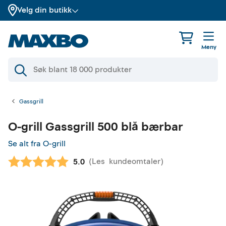
Velg din butikk
Meny
Gassgrill
O-grill
Gassgrill 500 blå bærbar
Se alt fra O-grill
(
Les
kundeomtaler
)
Gjennomsnittskarakter:
5.0