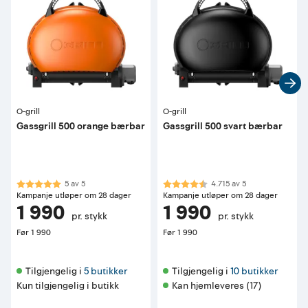
O-grill
O-grill
Gassgrill 500 orange bærbar
Gassgrill 500 svart bærbar
Karakter:
5.0 av 5 mulige
Karakter:
4.7 av 5 mulige
5
av
5
4.715
av
5
Kampanje utløper om 28 dager
Kampanje utløper om 28 dager
1 990
1 990
pr. stykk
pr. stykk
Før
1 990
Før
1 990
Tilgjengelig i 
5 butikker
Tilgjengelig i 
10 butikker
Kun tilgjengelig i butikk
Kan hjemleveres (17)