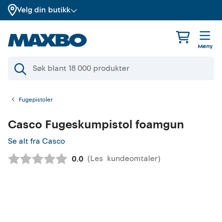
Velg din butikk
Meny
Fugepistoler
Casco
Fugeskumpistol foamgun
Se alt fra Casco
(
Les
kundeomtaler
)
Gjennomsnittskarakter:
0.0