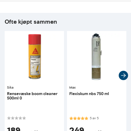
Ofte kjøpt sammen
Sika
Max
Rensevæske boom cleaner
Flexiskum nbs 750 ml
500ml 0
Karakter:
5.0 av 5 mulige
5
av
5
189
249