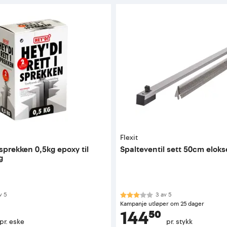
Flexit
 sprekken 0,5kg epoxy til
Spalteventil sett 50cm eloks
g
 av 5 mulige
Karakter:
3.0 av 5 mulige
v
5
3
av
5
Kampanje utløper om 25 dager
144⁵⁰
pr. eske
pr. stykk