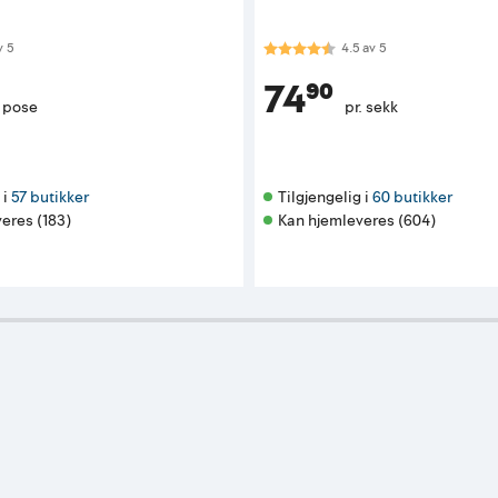
 av 5 mulige
Karakter:
4.5 av 5 mulige
v
5
4.5
av
5
74⁹⁰
. pose
pr. sekk
i 
57 butikker
Tilgjengelig i 
60 butikker
eres (183)
Kan hjemleveres (604)