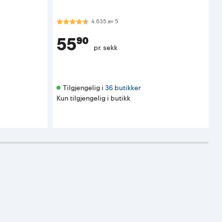
Karakter:
4.6 av 5 mulige
4.635
av
5
55⁹⁰
pr. sekk
Tilgjengelig i 
36 butikker
Kun tilgjengelig i butikk