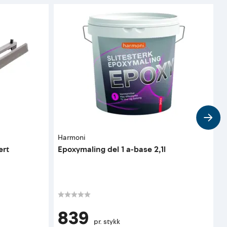
Harmoni
J
ert
Epoxymaling del 1 a-base 2,1l
H
839
pr. stykk