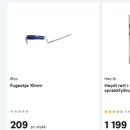
Øyo
Hey'di
Fugeskje 10mm
Heydi rett i
sprekkfyllin
Karakter:
3.0
3
a
209
1 199
pr. stykk