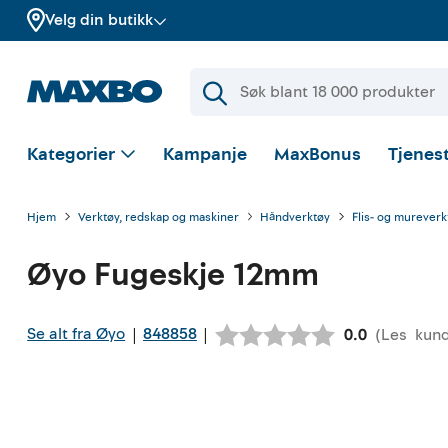
Velg din butikk
Kategorier
Kampanje
MaxBonus
Tjenest
Hjem
Verktøy, redskap og maskiner
Håndverktøy
Flis- og mureverk
Øyo
Fugeskje 12mm
Se alt fra Øyo
848858
|
|
(
Les
kun
Gjennomsnitt
0.0