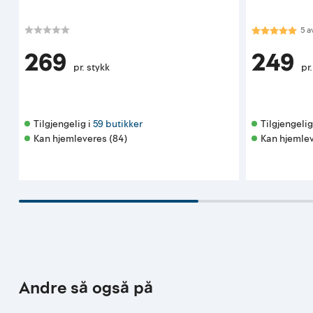
Karakter:
5.0
5
a
269
249
pr. stykk
pr
Tilgjengelig i 
59 butikker
Tilgjengelig 
Kan hjemleveres (84)
Kan hjemlev
Andre så også på