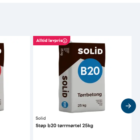
Alltid lavpris
Solid
Ø
Støp b20 tørrmørtel 25kg
F