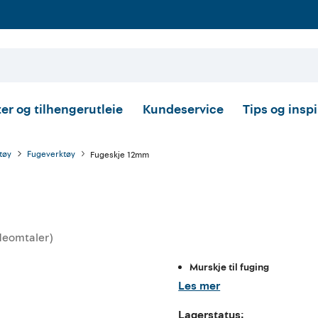
er og tilhengerutleie
Kundeservice
Tips og insp
tøy
Fugeverktøy
Fugeskje 12mm
deomtaler
)
skarakter:
Murskje til fuging
Les mer
Lagerstatus: