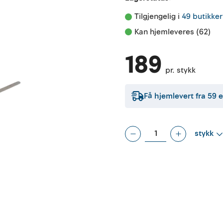
Tilgjengelig i 
49 butikker
Kan hjemleveres (62)
189
pr. stykk
Få hjemlevert fra
59
e
stykk