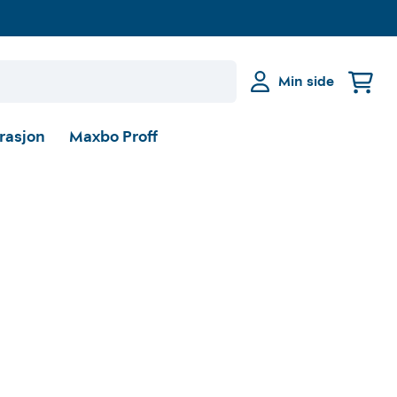
Min side
irasjon
Maxbo Proff