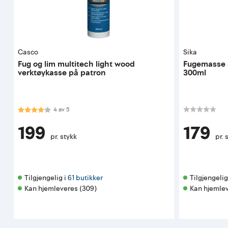
Casco
Sika
Fug og lim multitech light wood
Fugemasse a
verktøykasse på patron
300ml
Karakter:
4.0 av 5 mulige
4
av
5
199
179
pr. stykk
pr. 
Tilgjengelig i 
61 butikker
Tilgjengelig 
Kan hjemleveres (309)
Kan hjemlev