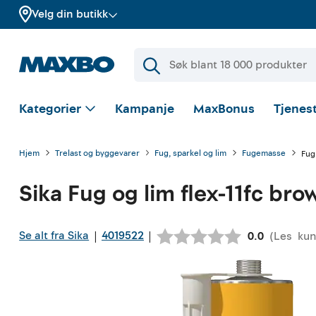
Velg din butikk
Kategorier
Kampanje
MaxBonus
Tjenest
Hjem
Trelast og byggevarer
Fug, sparkel og lim
Fugemasse
Fug 
Sika
Fug og lim flex-11fc bro
Se alt fra Sika
4019522
|
|
(
Les
kun
Gjennomsnit
0.0