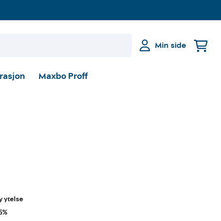
Min side
irasjon
Maxbo Proff
y ytelse
25%