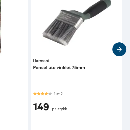
Harmoni
C
Pensel ute vinklet 75mm
F
Karakter:
4.0 av 5 mulige
K
4
av
5
149
pr. stykk