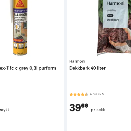
Harmoni
lex-11fc c grey 0,3l purform
Dekkbark 40 liter
Karakter:
4.7 av 5 mulige
4.69
av
5
39⁶⁶
 stykk
pr. sekk