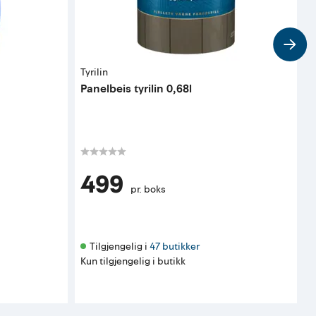
Tyrilin
G
Panelbeis tyrilin 0,68l
R
t
K
499
pr. boks
F
Tilgjengelig i 
47 butikker
Kun tilgjengelig i butikk
K