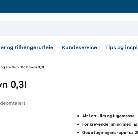
er og tilhengerutleie
Kundeservice
Tips og insp
og lim flex-11fc brown 0,3l
wn 0,3l
deomtaler
)
tskarakter:
Alt i ett - lim og fugemasse
For krevende liming med hø
Gode fuge-egenskaper ca 