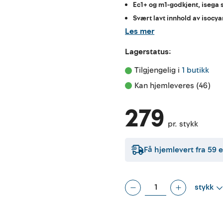
Ec1+ og m1-godkjent, isega s
Svært lavt innhold av isocy
Les mer
Lagerstatus:
Tilgjengelig i 
1 butikk
Kan hjemleveres (46)
279
pr. stykk
Få hjemlevert fra
59
e
stykk