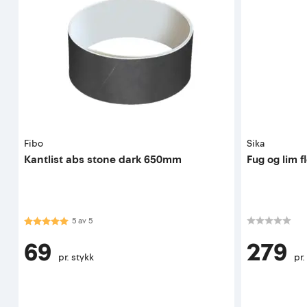
Fibo
Sika
Kantlist abs stone dark 650mm
Fug og lim f
Karakter:
5.0 av 5 mulige
5
av
5
69
279
pr. stykk
pr.