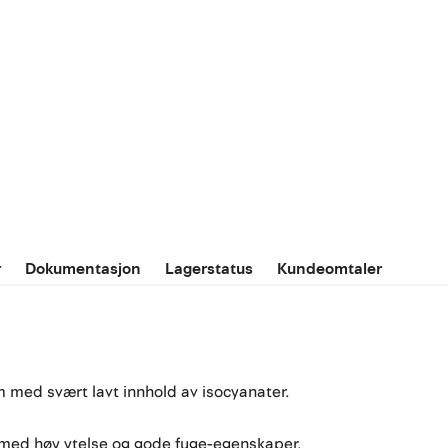
r
Dokumentasjon
Lagerstatus
Kundeomtaler
m med svært lavt innhold av isocyanater.
g med høy ytelse og gode fuge-egenskaper.