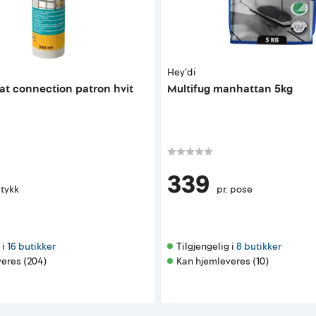
Hey'di
t connection patron hvit
Multifug manhattan 5kg
339
stykk
pr. pose
i 
16 butikker
Tilgjengelig i 
8 butikker
eres (204)
Kan hjemleveres (10)