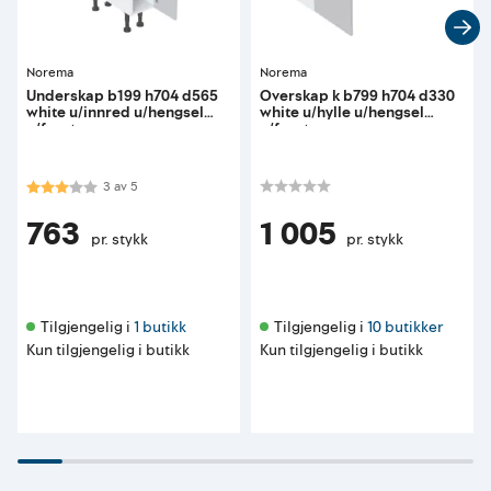
Norema
Norema
Underskap b199 h704 d565
Overskap k b799 h704 d330
white u/innred u/hengsel
white u/hylle u/hengsel
u/front
u/front
Karakter:
3.0 av 5 mulige
3
av
5
763
1 005
pr. stykk
pr. stykk
Tilgjengelig i 
1 butikk
Tilgjengelig i 
10 butikker
Kun tilgjengelig i butikk
Kun tilgjengelig i butikk