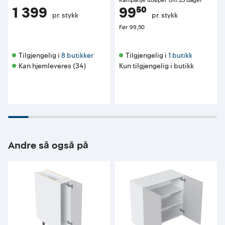
Kampanje utløper om 25 dager
1 399
99⁵⁰
pr. stykk
pr. stykk
Før
99,50
Tilgjengelig i 
8 butikker
Tilgjengelig i 
1 butikk
Kan hjemleveres (34)
Kun tilgjengelig i butikk
Andre så også på