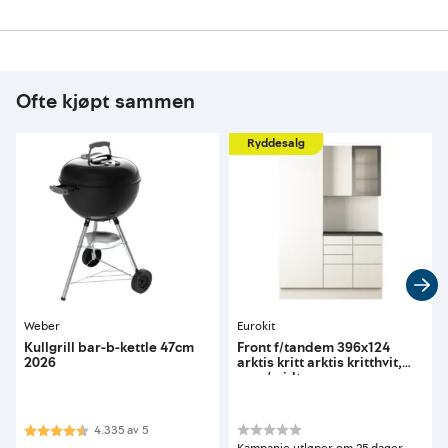
Ofte kjøpt sammen
Ryddesalg
Weber
Eurokit
Kullgrill bar-b-kettle 47cm
Front f/tandem 396x124
2026
arktis kritt arktis kritthvit,
øvre/midtre
Karakter:
4.3 av 5 mulige
4.335
av
5