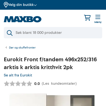
Velg din butikk
Meny
Dør og skuffefronter
Eurokit
Front f/tandem 496x252/316
arktis k arktis kritthvit 2pk
Se alt fra Eurokit
(
Les
kundeomtaler
)
Gjennomsnittskarakter:
0.0