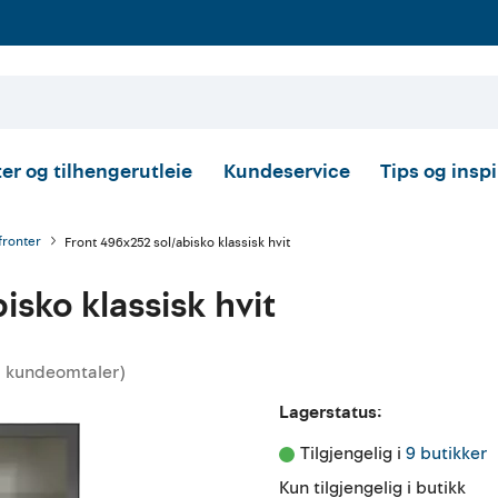
er og tilhengerutleie
Kundeservice
Tips og insp
fronter
Front 496x252 sol/abisko klassisk hvit
isko klassisk hvit
kundeomtaler
)
nittskarakter:
Lagerstatus:
Tilgjengelig i 
9 butikker
Kun tilgjengelig i butikk