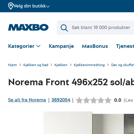
Velg din butikk
Kategorier
Kampanje
MaxBonus
Tjenest
Hjem
Kjøkken og bad
Kjøkken
Kjøkkeninnredning
Dør og skuffe
Norema
Front 496x252 sol/ab
Se alt fra Norema
3692054
|
|
(
Les
Gjennoms
0.0