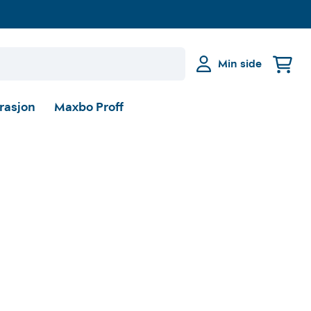
Min side
irasjon
Maxbo Proff