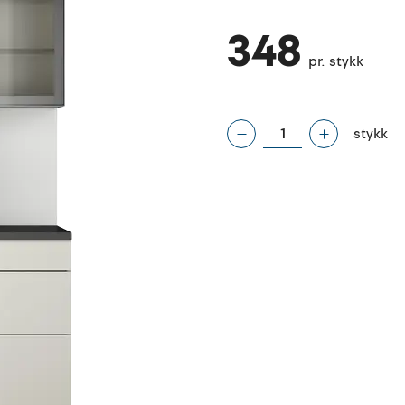
348
pr. stykk
stykk