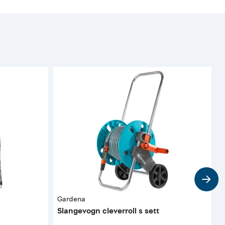
Gardena
G
Slangevogn cleverroll s sett
S
m