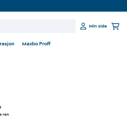
Min side
irasjon
Maxbo Proff
g
de ren