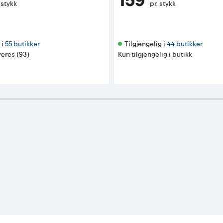
159
 stykk
pr. stykk
i 
55 butikker
Tilgjengelig i 
44 butikker
eres (93)
Kun tilgjengelig i butikk