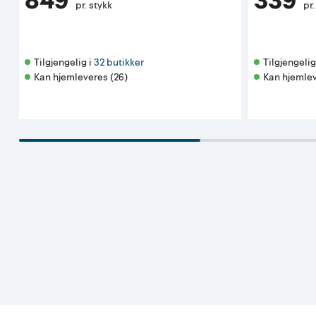
849
339
pr. stykk
pr.
Tilgjengelig i 
32 butikker
Tilgjengelig 
Kan hjemleveres (26)
Kan hjemlev