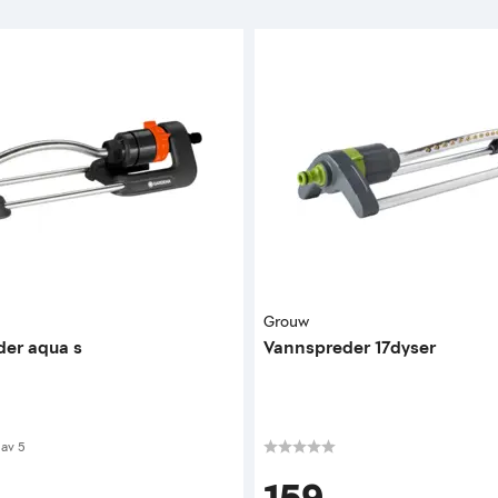
Grouw
der aqua s
Vannspreder 17dyser
 av 5 mulige
av
5