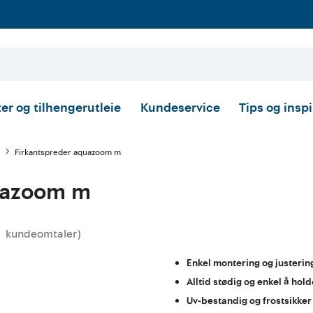
er og tilhengerutleie
Kundeservice
Tips og insp
Firkantspreder aquazoom m
uazoom m
kundeomtaler
)
snittskarakter:
Enkel montering og justerin
Alltid stødig og enkel å hol
Uv-bestandig og frostsikker