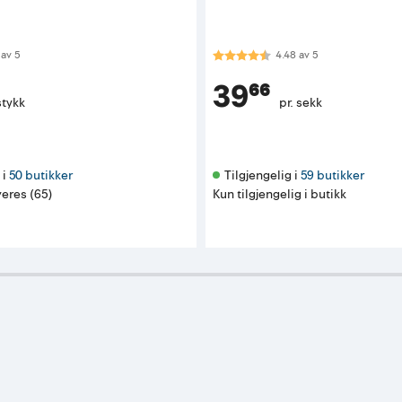
 av 5 mulige
Karakter:
4.5 av 5 mulige
av
5
4.48
av
5
39⁶⁶
stykk
pr. sekk
i 
50 butikker
Tilgjengelig i 
59 butikker
eres (65)
Kun tilgjengelig i butikk