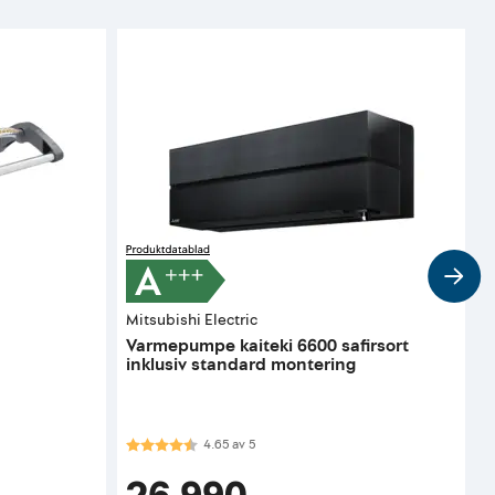
Mitsubishi Electric
J
Varmepumpe kaiteki 6600 safirsort
V
inklusiv standard montering
Karakter:
4.7 av 5 mulige
4.65
av
5