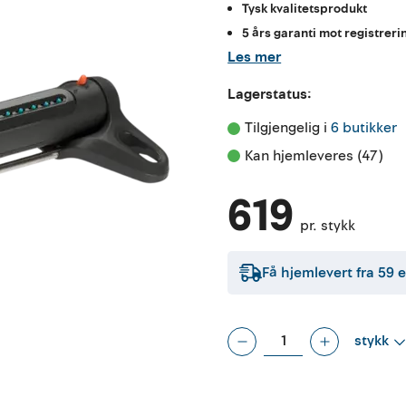
Tysk kvalitetsprodukt
5 års garanti mot registrer
Les mer
Lagerstatus:
Tilgjengelig i 
6 butikker
Kan hjemleveres (47)
619
pr. stykk
Få hjemlevert fra
59
e
stykk