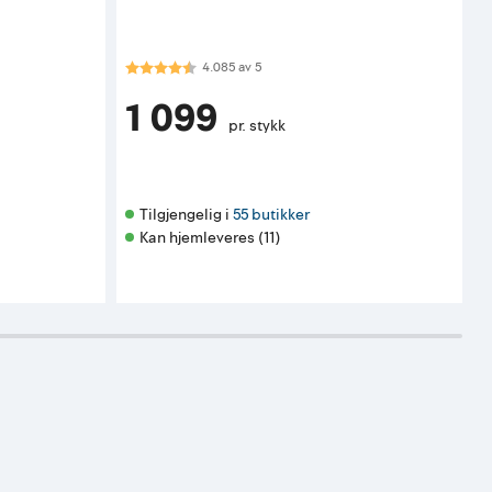
Karakter:
4.1 av 5 mulige
K
4.085
av
5
1 099
pr. stykk
Tilgjengelig i 
55 butikker
Kan hjemleveres (11)