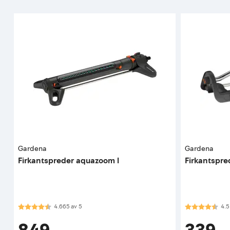
Gardena
Gardena
Firkantspreder aquazoom l
Firkantspre
Karakter:
4.7 av 5 mulige
Karakter:
4.5
4.665
av
5
4.5