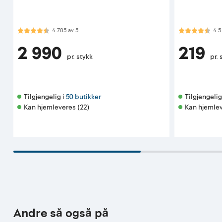
Karakter:
4.8 av 5 mulige
Karakter:
4.5
4.785
av
5
4.5
2 990
219
pr. stykk
pr. 
Tilgjengelig i 
50 butikker
Tilgjengelig 
Kan hjemleveres (22)
Kan hjemlev
Andre så også på