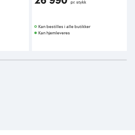
26 990
pr. stykk
Kan bestilles i alle butikker 
Kan hjemleveres
K