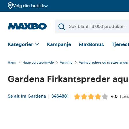
Velg din butikk
Kategorier
Kampanje
MaxBonus
Tjenest
Hjem
Hage og uteområde
Vanning
Vannspredere og svetteslanger
Gardena
Firkantspreder aq
Se alt fra Gardena
3464881
|
|
(
Les
Gjennom
4.0