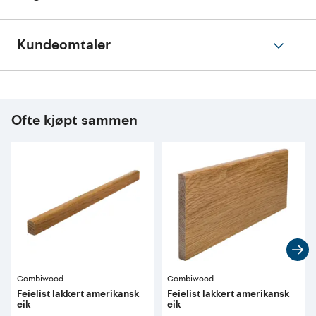
Kundeomtaler
Ofte kjøpt sammen
Combiwood
Combiwood
Feielist lakkert amerikansk
Feielist lakkert amerikansk
eik
eik