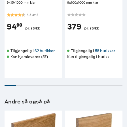
9x15x1000 mm klar
9x100x1000 mm klar
Karakter:
4.8 av 5 mulige
4.8
av
5
94⁹⁰
379
pr. stykk
pr. stykk
Tilgjengelig i 
62 butikker
Tilgjengelig i 
58 butikker
Kan hjemleveres (57)
Kun tilgjengelig i butikk
Andre så også på