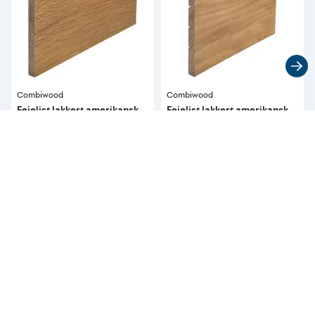
Combiwood
Combiwood
Feielist lakkert amerikansk
Feielist lakkert amerikansk
eik
eik
9x100x1000 mm klar
11x150 mm klar
379
829
pr. stykk
pr. lm
Tilgjengelig i 
58 butikker
Tilgjengelig i 
8 butikker
Kun tilgjengelig i butikk
Kun tilgjengelig i butikk