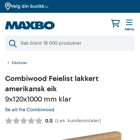
Velg din butikk
Meny
Eikelister
Combiwood
Feielist lakkert
amerikansk eik
9x120x1000 mm klar
Se alt fra Combiwood
(
Les
kundeomtaler
)
Gjennomsnittskarakter:
0.0