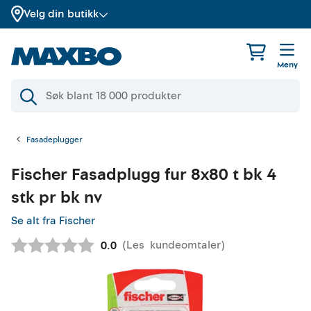
Velg din butikk
Meny
Fasadeplugger
Fischer
Fasadplugg fur 8x80 t bk 4
stk pr bk nv
Se alt fra Fischer
(
Les
kundeomtaler
)
Gjennomsnittskarakter:
0.0