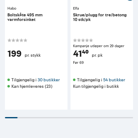
Habo
Elfa
Boltskåte 495 mm
Skrue/plugg for tre/betong
varmforsinket
10 stk/pk
Kampanje utløper om 29 dager
199
41⁴⁰
pr. stykk
pr. pk
Før
69
Tilgjengelig i 
30 butikker
Tilgjengelig i 
54 butikker
Kan hjemleveres (23)
Kun tilgjengelig i butikk