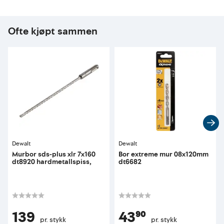
Ofte kjøpt sammen
Dewalt
Dewalt
Murbor sds-plus xlr 7x160
Bor extreme mur 08x120mm
dt8920 hardmetallspiss,
dt6682
139
43⁹⁰
pr. stykk
pr. stykk