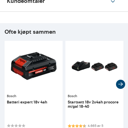
Kundeomtaler
Ofte kjøpt sammen
Bosch
Bosch
Batteri expert 18v 4ah
Startsett 18v 2x4ah procore
m/gal 18-40
Karakter:
4.7 av 5 mulige
4.665
av
5