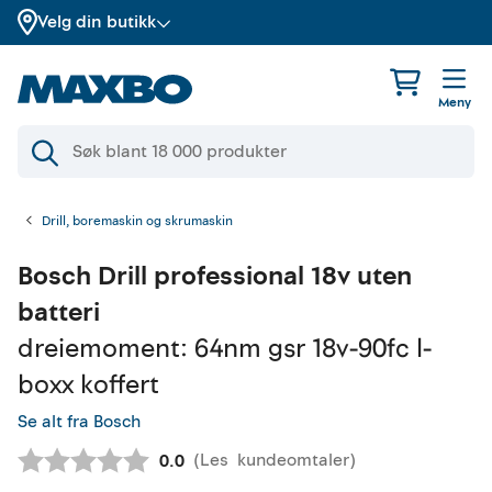
Velg din butikk
Meny
Drill, boremaskin og skrumaskin
Bosch
Drill professional 18v uten
batteri
dreiemoment: 64nm gsr 18v-90fc l-
boxx koffert
Se alt fra Bosch
(
Les
kundeomtaler
)
Gjennomsnittskarakter:
0.0