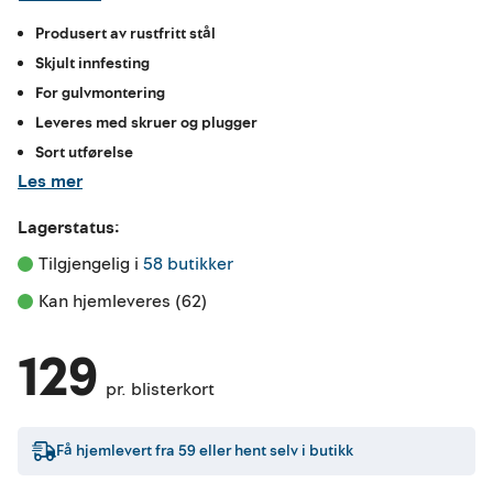
Produsert av rustfritt stål
Skjult innfesting
For gulvmontering
Leveres med skruer og plugger
Sort utførelse
Les mer
Lagerstatus:
Tilgjengelig i 
58 butikker
Kan hjemleveres (62)
129
pr. blisterkort
Få hjemlevert fra
59
eller hent selv i butikk