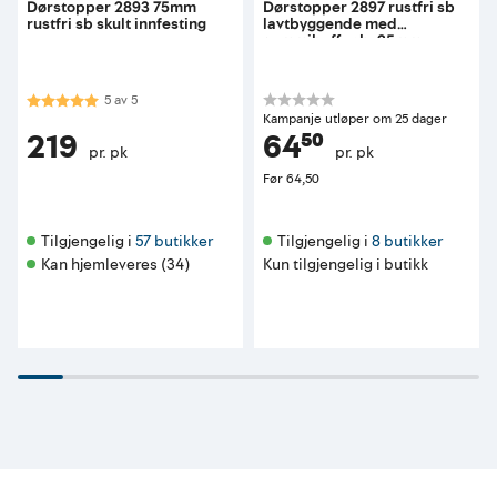
Dørstopper 2893 75mm
Dørstopper 2897 rustfri sb
rustfri sb skult innfesting
lavtbyggende med
gummibuffer h=25mm
Karakter:
5.0 av 5 mulige
5
av
5
Kampanje utløper om 25 dager
219
64⁵⁰
pr. pk
pr. pk
Før
64,50
Tilgjengelig i 
57 butikker
Tilgjengelig i 
8 butikker
Kan hjemleveres (34)
Kun tilgjengelig i butikk