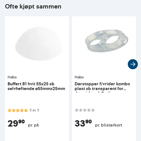
Ofte kjøpt sammen
Habo
Habo
Buffert 81 hvit 55x25 sb
Dørstopper f/vrider kombo
selvheftende ø55mmx25mm
plast sb transparent for
dørvrider pk 2 stk
Karakter:
5.0 av 5 mulige
5
av
5
29⁹⁰
33⁹⁰
pr. pk
pr. blisterkort