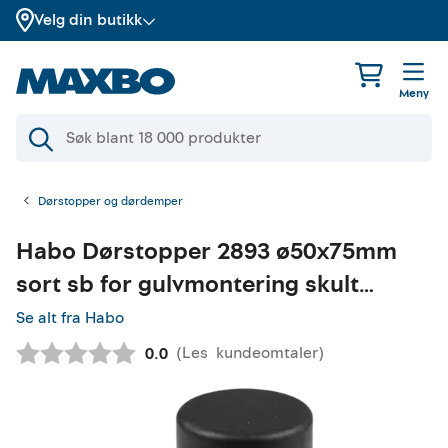
Velg din butikk
Meny
Dørstopper og dørdemper
Habo
Dørstopper 2893 ø50x75mm
sort sb for gulvmontering skult
innfesting
Se alt fra Habo
(
Les
kundeomtaler
)
Gjennomsnittskarakter:
0.0