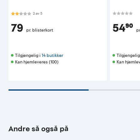
Karakter:
2.0 av 5 mulige
2
av
5
79
54⁹⁰
pr. blisterkort
pr
Tilgjengelig i 
14 butikker
Tilgjengelig 
Kan hjemleveres (100)
Kan hjemlev
Andre så også på