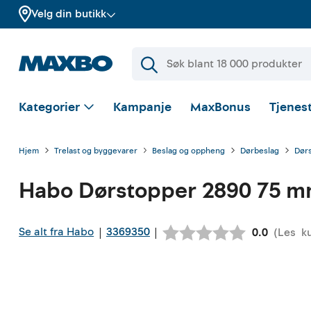
Velg din butikk
Kategorier
Kampanje
MaxBonus
Tjenest
Hjem
Trelast og byggevarer
Beslag og oppheng
Dørbeslag
Dør
Habo
Dørstopper 2890 75 mm
Se alt fra Habo
3369350
|
|
(
Les
k
Gjennomsni
0.0