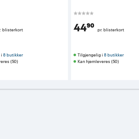
44⁹⁰
. blisterkort
pr. blisterkort
i 
8 butikker
Tilgjengelig i 
8 butikker
eres (50)
Kan hjemleveres (50)