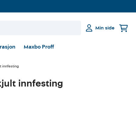
Min side
irasjon
Maxbo Proff
t innfesting
ult innfesting