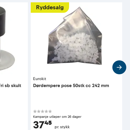
Ryddesalg
Eurokit
H
i sb skult
Dørdempere pose 50stk cc 242 mm
D
d
Kampanje utløper om 26 dager
37⁴⁵
pr. stykk