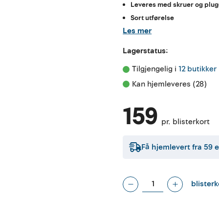
Leveres med skruer og plu
Sort utførelse
Les mer
Lagerstatus:
Tilgjengelig i 
12 butikker
Kan hjemleveres (28)
159
pr. blisterkort
Få hjemlevert fra
59
e
blisterk