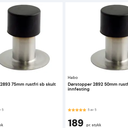
Habo
2893 75mm rustfri sb skult
Dørstopper 2892 50mm rustfr
innfesting
 av 5 mulige
Karakter:
5.0 av 5 mulige
v
5
5
av
5
189
pk
pr. stykk