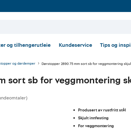
er og tilhengerutleie
Kundeservice
Tips og insp
stopper og dørdemper
Dørstopper 2890 75 mm sort sb for veggmontering skjul
 sort sb for veggmontering skj
undeomtaler
)
ttskarakter:
Produsert av rustfritt stål
Skjult innfesting
For veggmontering