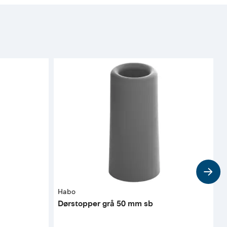
Habo
H
Dørstopper grå 50 mm sb
D
t