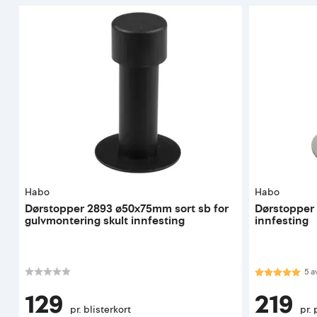
Habo
Habo
Dørstopper 2893 ø50x75mm sort sb for
Dørstopper 
gulvmontering skult innfesting
innfesting
Karakter:
5.0
5
a
129
219
pr. blisterkort
pr. 