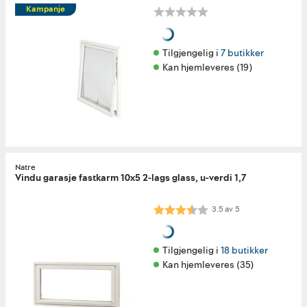
Kampanje
Tilgjengelig i 
7 butikker
Kan hjemleveres (19)
Natre
Vindu garasje fastkarm 10x5 2-lags glass, u-verdi 1,7
Karakter:
3.5 av 5 mulige
3.5
av
5
Tilgjengelig i 
18 butikker
Kan hjemleveres (35)