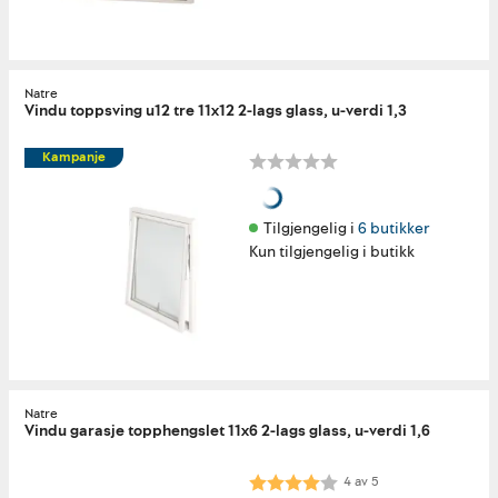
Natre
Vindu toppsving u12 tre 11x12 2-lags glass, u-verdi 1,3
Kampanje
Tilgjengelig i 
6 butikker
Kun tilgjengelig i butikk
Natre
Vindu garasje topphengslet 11x6 2-lags glass, u-verdi 1,6
Karakter:
4.0 av 5 mulige
4
av
5