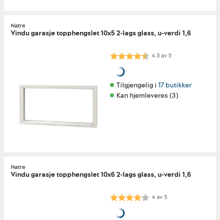
Natre
Vindu garasje topphengslet 10x5 2-lags glass, u-verdi 1,6
Karakter:
4.5 av 5 mulige
4.5
av
5
Tilgjengelig i 
17 butikker
Kan hjemleveres (3)
Natre
Vindu garasje topphengslet 10x6 2-lags glass, u-verdi 1,6
Karakter:
4.0 av 5 mulige
4
av
5