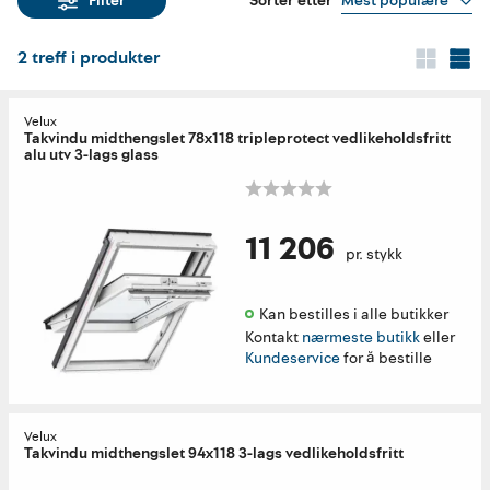
Sorter etter
Mest populære
Filter
2
treff i produkter
Velux
Takvindu midthengslet 78x118 tripleprotect vedlikeholdsfritt
alu utv 3-lags glass
11 206
pr. stykk
Kan bestilles i alle butikker 
Kontakt
nærmeste butikk
eller
Kundeservice
for å bestille
Velux
Takvindu midthengslet 94x118 3-lags vedlikeholdsfritt