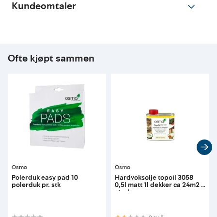
Kundeomtaler
Ofte kjøpt sammen
Osmo
Osmo
Polerduk easy pad 10
Hardvoksolje topoil 3058
polerduk pr. stk
0,5l matt 1l dekker ca 24m2 1
strøk