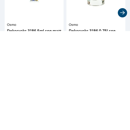
Osmo
Osmo
Dekorvoks 3186 5ml snø matt
Dekorvoks 3186 0,75l snø
fargeprøve i pose
matt 1l dekker ca 20m2 1
strøk
29⁹⁰
839
pr. stykk
pr. stykk
Tilgjengelig i 
21 butikker
Tilgjengelig i 
16 butikker
Kun tilgjengelig i butikk
Kun tilgjengelig i butikk