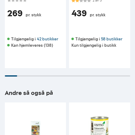
Karakter:
2.0 av 5 mulige
2
av
5
269
439
pr. stykk
pr. stykk
Tilgjengelig i 
42 butikker
Tilgjengelig i 
58 butikker
Kan hjemleveres (138)
Kun tilgjengelig i butikk
Andre så også på