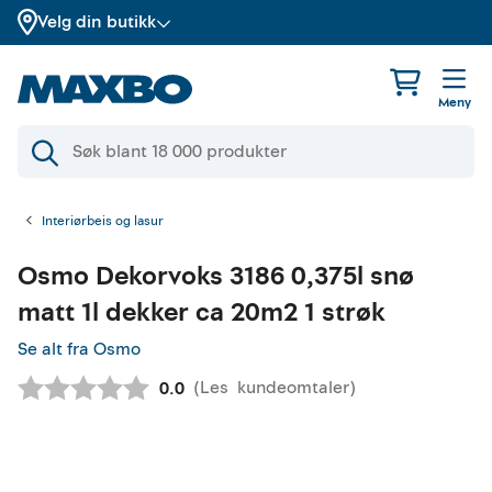
Velg din butikk
Meny
Interiørbeis og lasur
Osmo
Dekorvoks 3186 0,375l snø
matt 1l dekker ca 20m2 1 strøk
Se alt fra Osmo
(
Les
kundeomtaler
)
Gjennomsnittskarakter:
0.0