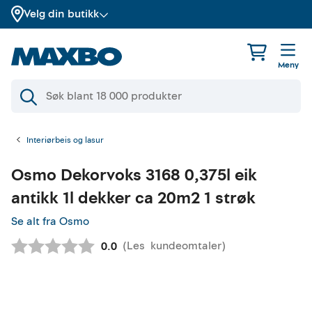
Velg din butikk
Meny
Interiørbeis og lasur
Osmo
Dekorvoks 3168 0,375l eik
antikk 1l dekker ca 20m2 1 strøk
Se alt fra Osmo
(
Les
kundeomtaler
)
Gjennomsnittskarakter:
0.0