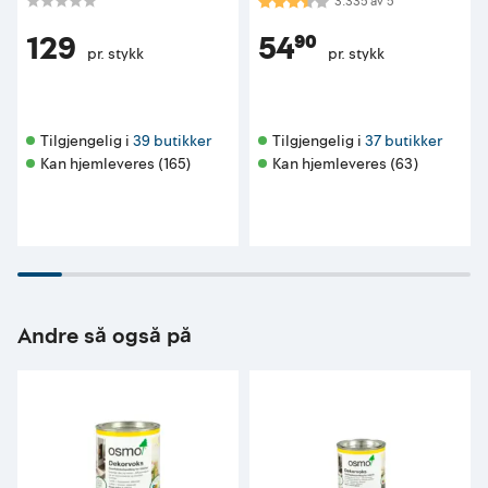
Karakter:
3.3 av 5 mulige
3.335
av
5
129
54⁹⁰
pr. stykk
pr. stykk
Tilgjengelig i 
39 butikker
Tilgjengelig i 
37 butikker
Kan hjemleveres (165)
Kan hjemleveres (63)
Andre så også på