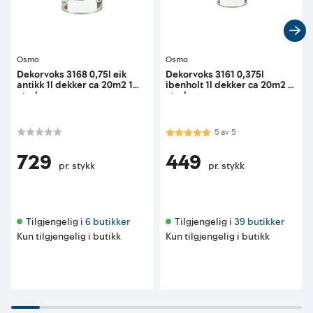
Osmo
Osmo
Dekorvoks 3168 0,75l eik
Dekorvoks 3161 0,375l
antikk 1l dekker ca 20m2 1
ibenholt 1l dekker ca 20m2 1
strøk
strøk
Karakter:
5.0 av 5 mulige
5
av
5
729
449
pr. stykk
pr. stykk
Tilgjengelig i 
6 butikker
Tilgjengelig i 
39 butikker
Kun tilgjengelig i butikk
Kun tilgjengelig i butikk