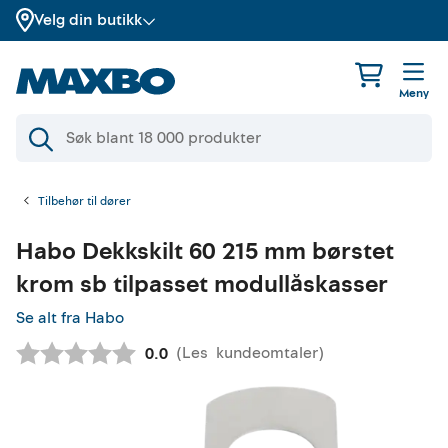
Velg din butikk
Meny
Tilbehør til dører
Habo
Dekkskilt 60 215 mm børstet
krom sb tilpasset modullåskasser
Se alt fra Habo
(
Les
kundeomtaler
)
Gjennomsnittskarakter:
0.0