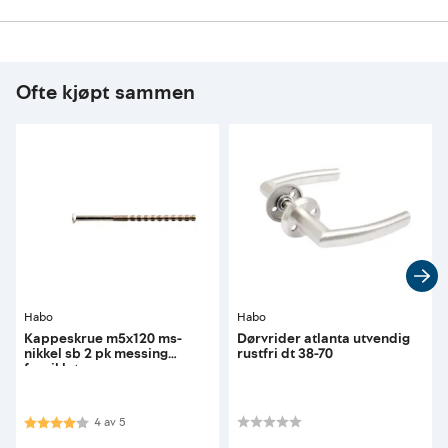
Ofte kjøpt sammen
Habo
Habo
Kappeskrue m5x120 ms-
Dørvrider atlanta utvendig
nikkel sb 2 pk messing
rustfri dt 38-70
forniklet
Karakter:
4.0 av 5 mulige
4
av
5