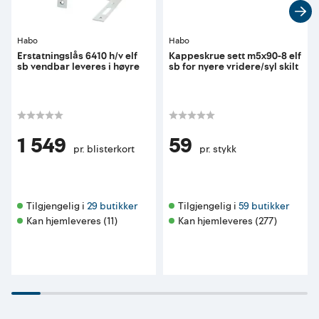
Habo
Habo
Erstatningslås 6410 h/v elf
Kappeskrue sett m5x90-8 elf
sb vendbar leveres i høyre
sb for nyere vridere/syl skilt
1 549
59
pr. blisterkort
pr. stykk
Tilgjengelig i 
29 butikker
Tilgjengelig i 
59 butikker
Kan hjemleveres (11)
Kan hjemleveres (277)