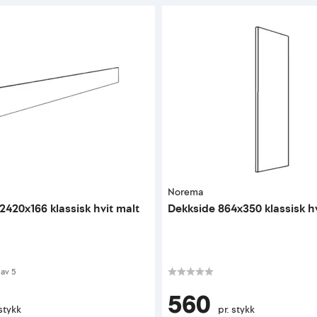
Norema
2420x166 klassisk hvit malt
Dekkside 864x350 klassisk hv
 av 5 mulige
av
5
560
 stykk
pr. stykk