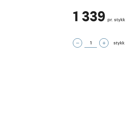
1 339
pr. stykk
stykk