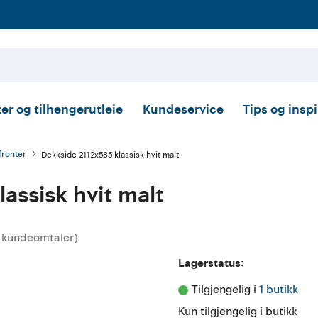
er og tilhengerutleie
Kundeservice
Tips og insp
fronter
Dekkside 2112x585 klassisk hvit malt
assisk hvit malt
kundeomtaler
)
nittskarakter:
Lagerstatus:
Tilgjengelig i 
1 butikk
Kun tilgjengelig i butikk