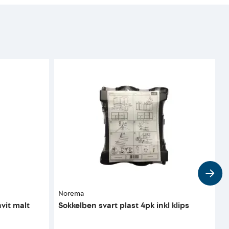
Norema
H
vit malt
Sokkelben svart plast 4pk inkl klips
D