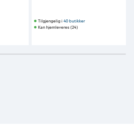
F
Tilgjengelig i 
40 butikker
Kan hjemleveres (24)
K