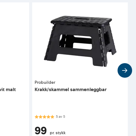
Probuilder
C
it malt
Krakk/skammel sammenleggbar
N
t
Karakter:
5.0 av 5 mulige
5
av
5
K
99
pr. stykk