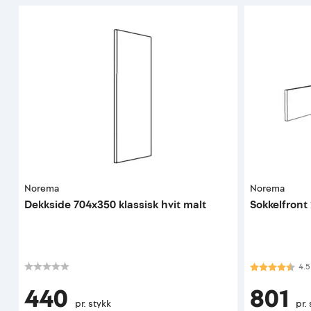
Norema
Norema
Dekkside 704x350 klassisk hvit malt
Sokkelfront 
Karakter:
4.5
4.5
440
801
pr. stykk
pr.