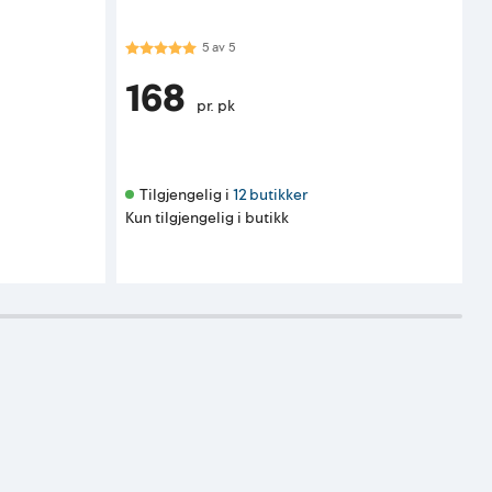
Karakter:
5.0 av 5 mulige
5
av
5
168
pr. pk
Tilgjengelig i 
12 butikker
Kun tilgjengelig i butikk
K