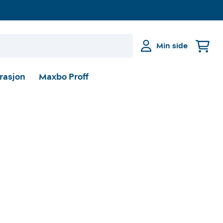
Min side
irasjon
Maxbo Proff