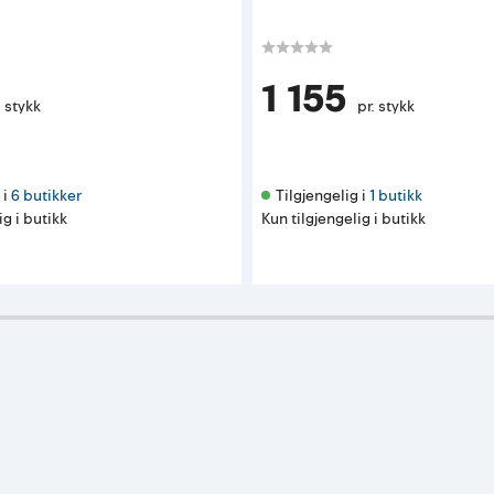
1 155
. stykk
pr. stykk
i 
6 butikker
Tilgjengelig i 
1 butikk
ig i butikk
Kun tilgjengelig i butikk