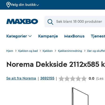
Velg din butikk
Kategorier
Kampanje
MaxBonus
Tjenest
Hjem
Kjøkken og bad
Kjøkken
Kjøkkeninnredning
Dør og skuffe
Norema
Dekkside 2112x585 kl
Se alt fra Norema
3692155
|
|
(
Les
Gjennoms
0.0