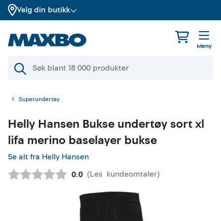
Velg din butikk
Meny
Superundertøy
Helly Hansen
Bukse undertøy sort xl
lifa merino baselayer bukse
Se alt fra Helly Hansen
(
Les
kundeomtaler
)
Gjennomsnittskarakter:
0.0