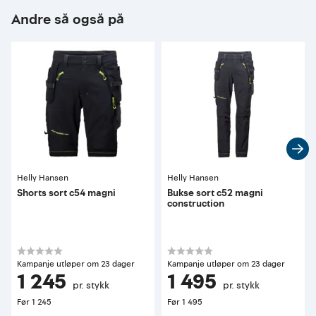
Andre så også på
Helly Hansen
Helly Hansen
Shorts sort c54 magni
Bukse sort c52 magni
construction
Kampanje utløper om 23 dager
Kampanje utløper om 23 dager
1 245
1 495
pr. stykk
pr. stykk
Før
1 245
Før
1 495