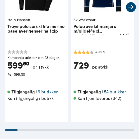
Helly Hansen
3x Workwear
Trøye polo sort xl lifa merino
Polotrøye kilimanjaro
baselayer genser half zip
m/glidelås xl
merinoull/bambus mørk blå
sort
Karakter:
4.0 av 5 mulige
4
av
5
Kampanje utløper om 23 dager
599⁵⁰
729
pr. stykk
pr. stykk
Før
599,50
Tilgjengelig i 
9 butikker
Tilgjengelig i 
54 butikker
Kun tilgjengelig i butikk
Kan hjemleveres (342)