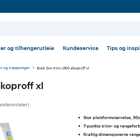
er og tilhengerutleie
Kundeservice
Tips og insp
r og trappestiger
Bukk 2x4 trinn z500 økoproff xl
koproff xl
undeomtaler
)
ttskarakter:
Stor plattformstørrelse, 30
7-punkts trinn- og vangefor
Kraftig dimensjonerte vange