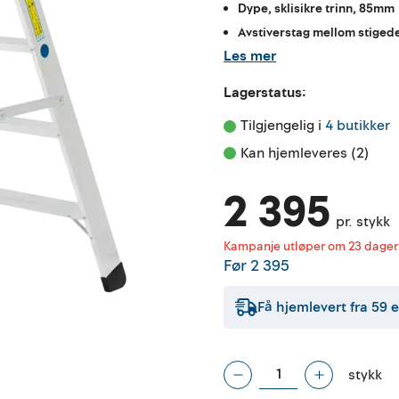
Dype, sklisikre trinn, 85mm
Avstiverstag mellom stiged
Les mer
Lagerstatus:
Tilgjengelig i 
4 butikker
Kan hjemleveres (2)
2 395
pr. stykk
Kampanje utløper om 23 dager
Før
2 395
Få hjemlevert fra
59
e
stykk