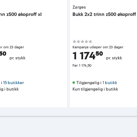
Zarges
nn z500 økoproff xl
Bukk 2x2 trinn z500 økoproff
er om 23 dager
Kampanje utløper om 23 dager
⁵⁰
1 174⁵⁰
pr. stykk
pr. stykk
Før
1 174,50
i 
15 butikker
Tilgjengelig i 
1 butikk
ig i butikk
Kun tilgjengelig i butikk