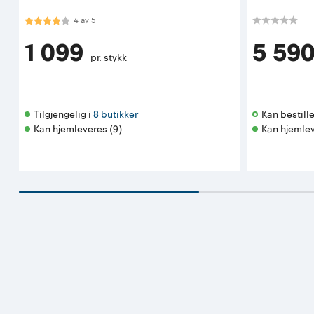
Karakter:
4.0 av 5 mulige
4
av
5
1 099
5 59
pr. stykk
Tilgjengelig i 
8 butikker
Kan bestille
Kan hjemleveres (9)
Kan hjemlev