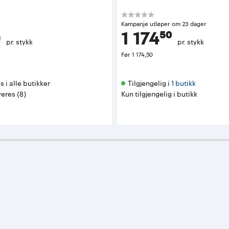
Kampanje utløper om 23 dager
0
1 174⁵⁰
pr. stykk
pr. stykk
Før
1 174,50
s i alle butikker 
Tilgjengelig i 
1 butikk
eres (8)
Kun tilgjengelig i butikk