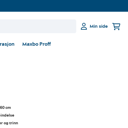
Min side
irasjon
Maxbo Proff
x60 cm
bindelse
r og trinn