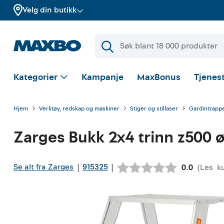
Velg din butikk
Kategorier
Kampanje
MaxBonus
Tjenest
Hjem
Verktøy, redskap og maskiner
Stiger og stillaser
Gardintrappe
Zarges
Bukk 2x4 trinn z500 ø
Se alt fra Zarges
915325
|
|
(
Les
k
Gjennomsni
0.0