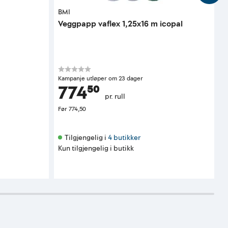
BMI
O
Veggpapp vaflex 1,25x16 m icopal
L
s
Kampanje utløper om 23 dager
K
774⁵⁰
pr. rull
Før
774,50
F
Tilgjengelig i 
4 butikker
Kun tilgjengelig i butikk