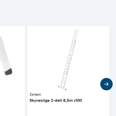
Zarges
S
Skyvestige 2-delt 8,5m z100
A