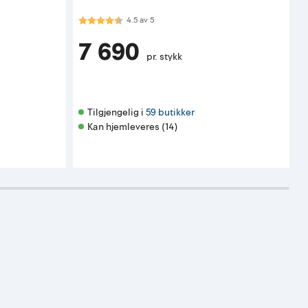
Karakter:
4.5 av 5 mulige
4.5
av
5
7 690
pr. stykk
Tilgjengelig i 
59 butikker
Kan hjemleveres (14)