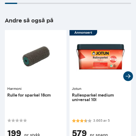
Andre så også på
Annonsert
Harmoni
Jotun
Rulle for sparkel 18cm
Rullesparkel medium
universal 10l
Karakter:
3.7 av 5 mulige
3.665
av
5
199
579
pr. stykk
pr. spann