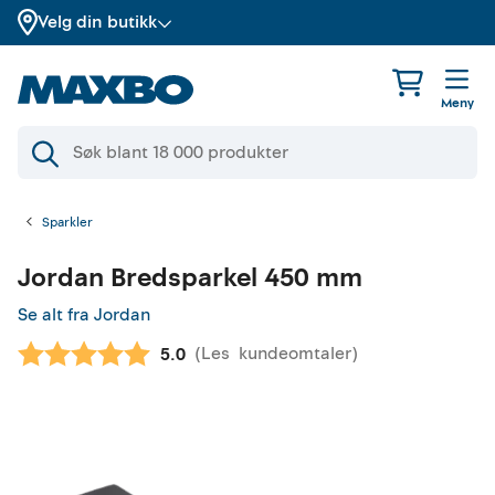
Velg din butikk
Meny
Sparkler
Jordan
Bredsparkel 450 mm
Se alt fra Jordan
(
Les
kundeomtaler
)
Gjennomsnittskarakter:
5.0