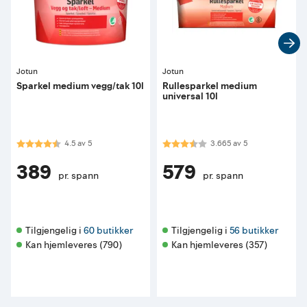
Jotun
Jotun
Sparkel medium vegg/tak 10l
Rullesparkel medium
universal 10l
Karakter:
4.5 av 5 mulige
Karakter:
3.7 av 5 mulige
4.5
av
5
3.665
av
5
389
579
pr. spann
pr. spann
Tilgjengelig i 
60 butikker
Tilgjengelig i 
56 butikker
Kan hjemleveres (790)
Kan hjemleveres (357)