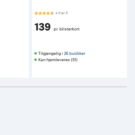
Karakter:
4.5 av 5 mulige
4.5
av
5
139
pr. blisterkort
Tilgjengelig i 
26 butikker
Kan hjemleveres (51)