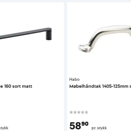
Habo
ie 160 sort matt
Møbelhåndtak 1405-125mm 
58⁹⁰
stykk
pr. stykk