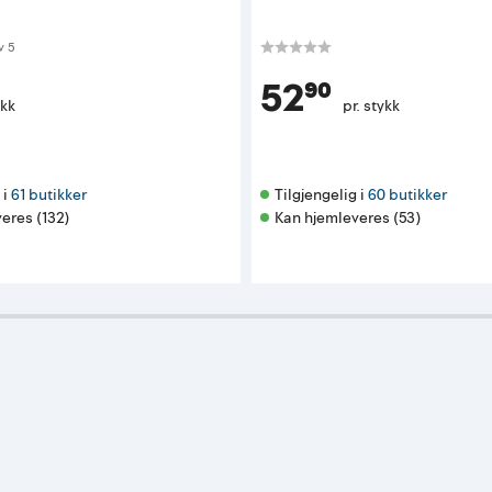
 av 5 mulige
v
5
52⁹⁰
ykk
pr. stykk
i 
61 butikker
Tilgjengelig i 
60 butikker
eres (132)
Kan hjemleveres (53)