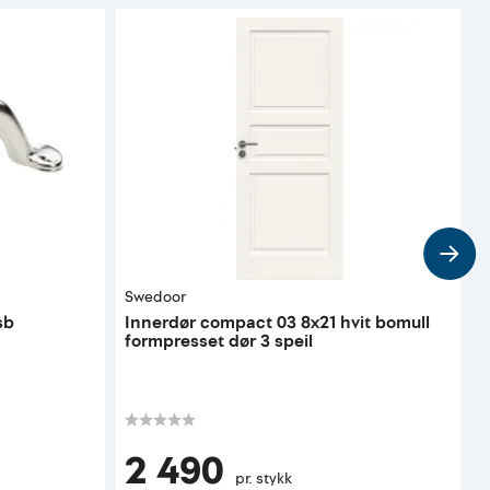
Swedoor
S
sb
Innerdør compact 03 8x21 hvit bomull
I
formpresset dør 3 speil
f
K
2 490
pr. stykk