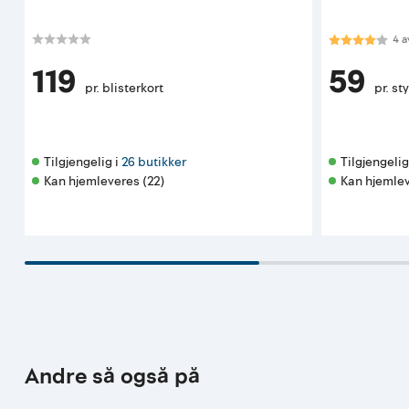
Karakter:
4.0
4
a
119
59
pr. blisterkort
pr. st
Tilgjengelig i 
26 butikker
Tilgjengelig 
Kan hjemleveres (22)
Kan hjemlev
Andre så også på