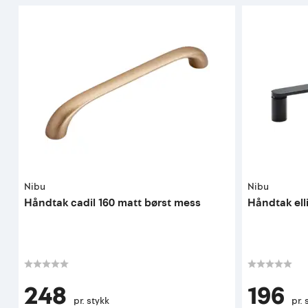
Nibu
Nibu
Håndtak cadil 160 matt børst mess
Håndtak ell
248
196
pr. stykk
pr. 