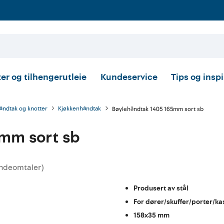
er og tilhengerutleie
Kundeservice
Tips og insp
åndtak og knotter
Kjøkkenhåndtak
Bøylehåndtak 1405 165mm sort sb
5mm sort sb
ndeomtaler
)
tskarakter:
Produsert av stål
For dører/skuffer/porter/kas
158x35 mm