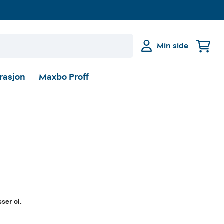
Min side
irasjon
Maxbo Proff
ser ol.