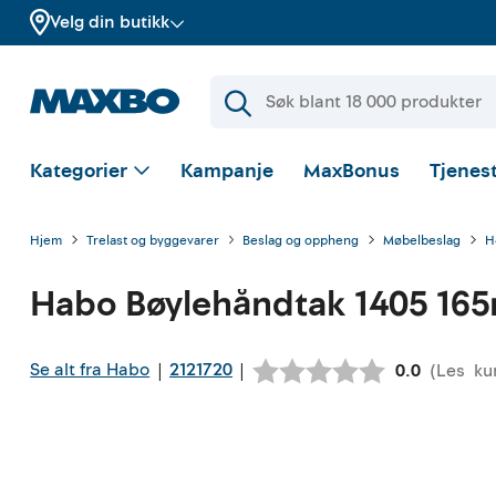
Velg din butikk
Kategorier
Kampanje
MaxBonus
Tjenest
Hjem
Trelast og byggevarer
Beslag og oppheng
Møbelbeslag
H
Habo
Bøylehåndtak 1405 16
Se alt fra Habo
2121720
|
|
(
Les
ku
Gjennomsnit
0.0