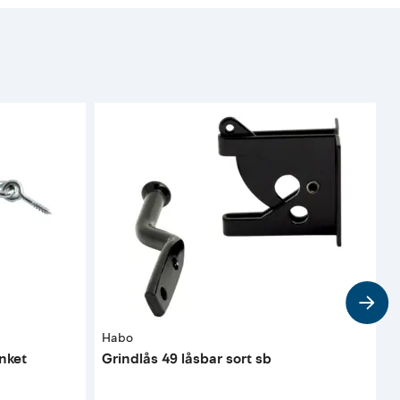
Habo
H
nket
Grindlås 49 låsbar sort sb
B
f