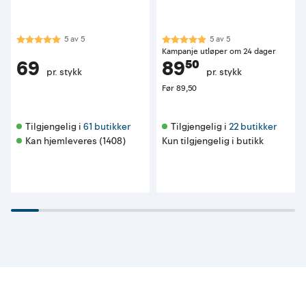
Karakter:
5.0 av 5 mulige
Karakter:
5.0 av 5 mulige
5
av
5
5
av
5
Kampanje utløper om 24 dager
69
89⁵⁰
pr. stykk
pr. stykk
Før
89,50
Tilgjengelig i 
61 butikker
Tilgjengelig i 
22 butikker
Kan hjemleveres (1408)
Kun tilgjengelig i butikk