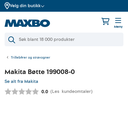
Velg din butikk
Meny
Trillebårer og strøvogner
Makita
Bøtte 199008-0
Se alt fra Makita
(
Les
kundeomtaler
)
Gjennomsnittskarakter:
0.0