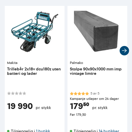
Makita
Palmako
Trillebår 2x18v dcu180z uten
Stolpe 90x90x1000 mm imp
batteri og lader
vintage limtre
Karakter:
5.0 av 5 mulige
5
av
5
Kampanje utløper om 24 dager
19 990
179⁵⁰
pr. stykk
pr. stykk
Før
179,50
Tilgjengelig i 
1 butikk
Tilgjengelig i 
14 butikker