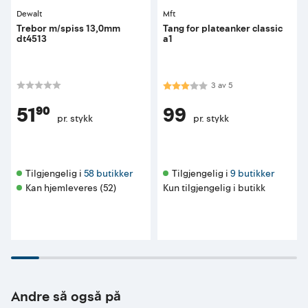
Dewalt
Mft
Trebor m/spiss 13,0mm
Tang for plateanker classic
dt4513
a1
Karakter:
3.0 av 5 mulige
3
av
5
51⁹⁰
99
pr. stykk
pr. stykk
Tilgjengelig i 
58 butikker
Tilgjengelig i 
9 butikker
Kan hjemleveres (52)
Kun tilgjengelig i butikk
Andre så også på