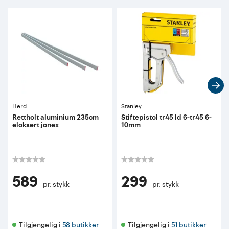
Herd
Stanley
Rettholt aluminium 235cm
Stiftepistol tr45 ld 6-tr45 6-
eloksert jonex
10mm
589
299
pr. stykk
pr. stykk
Tilgjengelig i 
58 butikker
Tilgjengelig i 
51 butikker