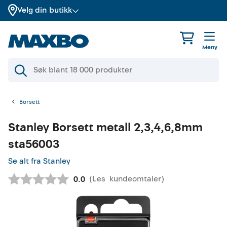
Velg din butikk
Meny
Borsett
Stanley
Borsett metall 2,3,4,6,8mm
sta56003
Se alt fra Stanley
(
Les
kundeomtaler
)
Gjennomsnittskarakter:
0.0