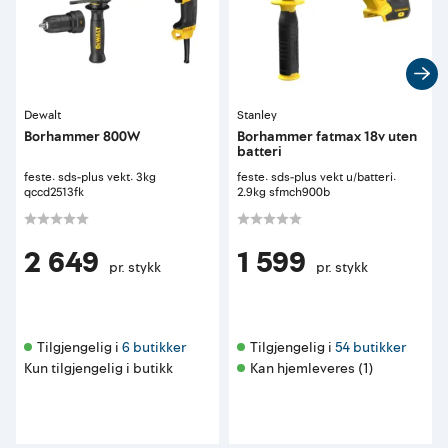
Dewalt
Stanley
Borhammer 800W
Borhammer fatmax 18v uten
batteri
feste: sds-plus vekt: 3kg
feste: sds-plus vekt u/batteri:
qccd2513fk
2.9kg sfmch900b
2 649
1 599
pr. stykk
pr. stykk
Tilgjengelig i 
6 butikker
Tilgjengelig i 
54 butikker
Kun tilgjengelig i butikk
Kan hjemleveres (1)