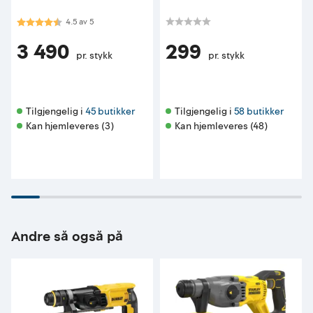
Karakter:
4.5 av 5 mulige
4.5
av
5
3 490
299
pr. stykk
pr. stykk
Tilgjengelig i 
45 butikker
Tilgjengelig i 
58 butikker
Kan hjemleveres (3)
Kan hjemleveres (48)
Andre så også på