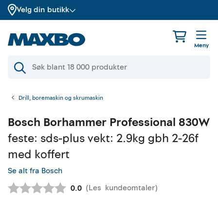
Velg din butikk
Meny
Drill, boremaskin og skrumaskin
Bosch
Borhammer Professional 830W
feste: sds-plus vekt: 2.9kg gbh 2-26f
med koffert
Se alt fra Bosch
(
Les
kundeomtaler
)
Gjennomsnittskarakter:
0.0