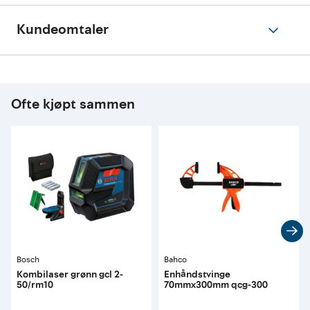
Kundeomtaler
Ofte kjøpt sammen
Bosch
Bahco
Kombilaser grønn gcl 2-
Enhåndstvinge
50/rm10
70mmx300mm qcg-300