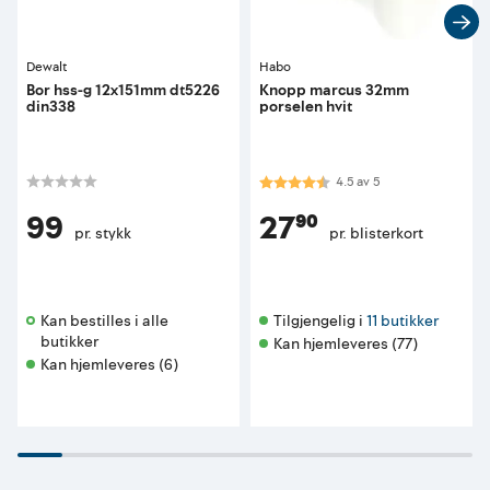
Dewalt
Habo
Bor hss-g 12x151mm dt5226
Knopp marcus 32mm
din338
porselen hvit
Karakter:
4.5 av 5 mulige
4.5
av
5
99
27⁹⁰
pr. stykk
pr. blisterkort
Kan bestilles i alle 
Tilgjengelig i 
11 butikker
butikker 
Kan hjemleveres (77)
Kan hjemleveres (6)