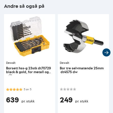
Andre så også på
Dewalt
Dewalt
Borsett hss-g 23stk dt70729
Bor tre selvmatende 25mm
black & gold, for metall og
dt4575 dw
stål
Karakter:
5.0 av 5 mulige
5
av
5
639
249
pr. stykk
pr. stykk