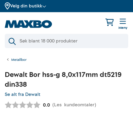
Velg din butikk
Meny
Metallbor
Dewalt
Bor hss-g 8,0x117mm dt5219
din338
Se alt fra Dewalt
(
Les
kundeomtaler
)
Gjennomsnittskarakter:
0.0