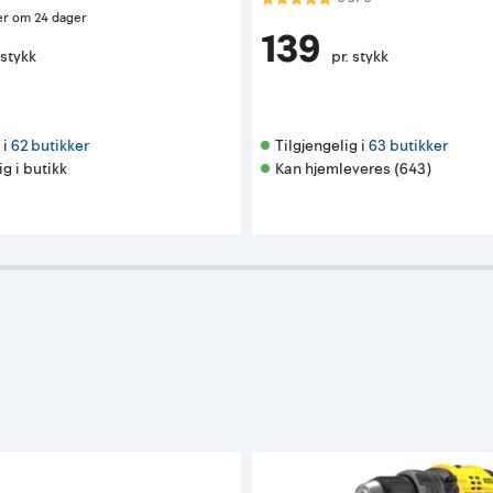
er om 24 dager
139
 stykk
pr. stykk
i 
62 butikker
Tilgjengelig i 
63 butikker
ig i butikk
Kan hjemleveres (643)