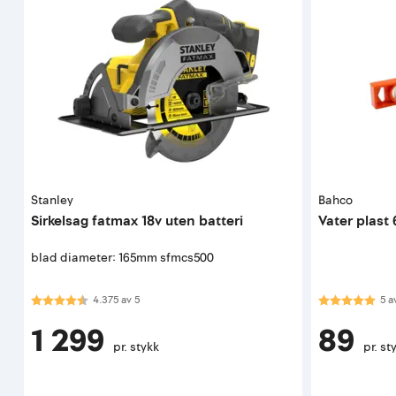
Stanley
Bahco
Sirkelsag fatmax 18v uten batteri
Vater plas
blad diameter: 165mm sfmcs500
Karakter:
4.4 av 5 mulige
Karakter:
5.0
4.375
av
5
5
a
1 299
89
pr. stykk
pr. st