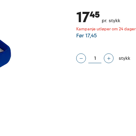
17⁴⁵
pr. stykk
Kampanje utløper om 24 dager
Før
17,45
stykk