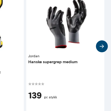
Jordan
A
Hanske supergrep medium
F
t
K
139
pr. stykk