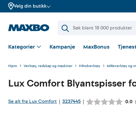
Velg din butikk
Kategorier
Kampanje
MaxBonus
Tjenest
Hjem
Verktøy, redskap og maskiner
Håndverktøy
Måleverktøy og 
Lux Comfort
Blyantspisser f
Se alt fra Lux Comfort
3237445
|
|
Gjen
0.0