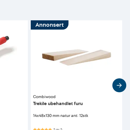
Annonsert
Combiwood
H
Trekile ubehandlet furu
B
m
14x48x130 mm natur ant: 12stk
Karakter:
5.0 av 5 mulige
K
5
av
5