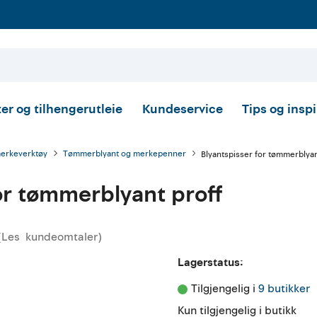
er og tilhengerutleie
Kundeservice
Tips og insp
merkeverktøy
Tømmerblyant og merkepenner
Blyantspisser for tømmerblyan
or tømmerblyant proff
(
Les
kundeomtaler
)
nomsnittskarakter:
Lagerstatus:
Tilgjengelig i 
9 butikker
Kun tilgjengelig i butikk