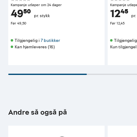
Kampanje utløper om 24 dager
Kampanje utløp
49⁵⁰
12⁴⁵
pr. stykk
pr.
Før
49,50
Før
12,45
Tilgjengelig i 
7 butikker
Tilgjengelig 
Kan hjemleveres (16)
Kun tilgjengel
Andre så også på