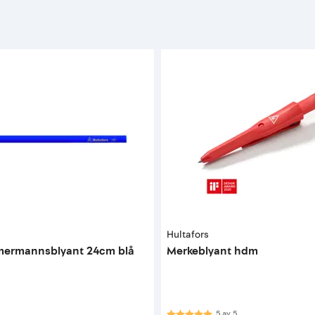
Hultafors
mermannsblyant 24cm blå
Merkeblyant hdm
Karakter:
5.0 av 5 mulige
5
av
5