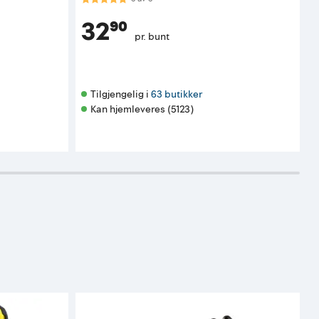
32⁹⁰
pr. bunt
Tilgjengelig i 
63 butikker
Kan hjemleveres (5123)