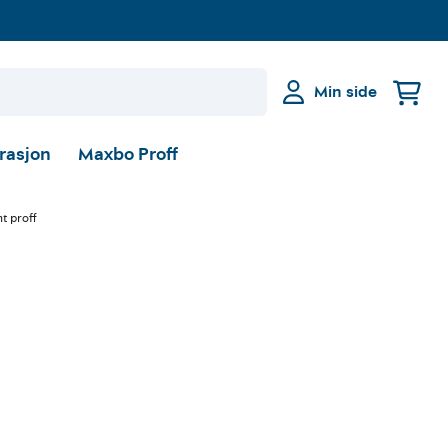
Min side
irasjon
Maxbo Proff
t proff