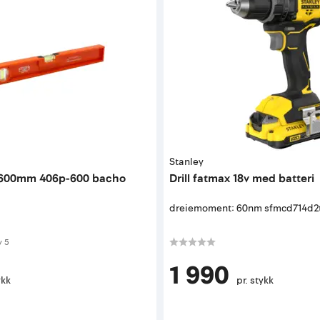
Stanley
t 600mm 406p-600 bacho
Drill fatmax 18v med batteri
dreiemoment: 60nm sfmcd714d2
 av 5 mulige
v
5
1 990
ykk
pr. stykk