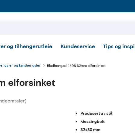
er og tilhengerutleie
Kundeservice
Tips og insp
engsler og kanthengsler
Bladhengsel 1498 32mm elforsinket
 elforsinket
ndeomtaler
)
tskarakter:
Produsert av stål
Messingbolt
32x30 mm