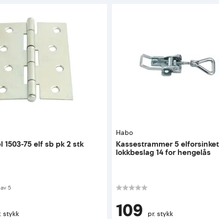
Habo
 1503-75 elf sb pk 2 stk
Kassestrammer 5 elforsinke
lokkbeslag 14 for hengelås
 av 5 mulige
av
5
109
. stykk
pr. stykk