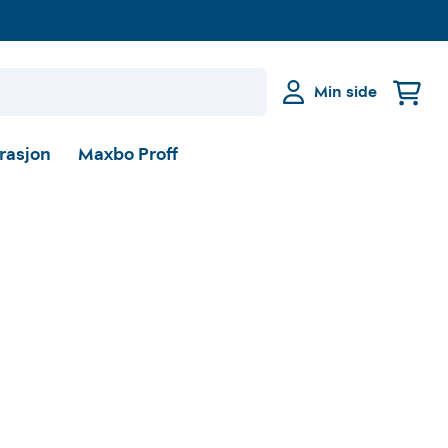
Min side
irasjon
Maxbo Proff