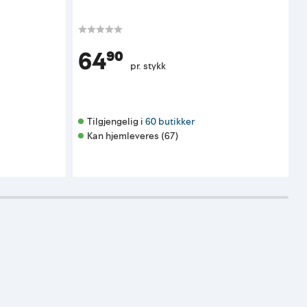
K
64⁹⁰
pr. stykk
Tilgjengelig i 
60 butikker
Kan hjemleveres (67)