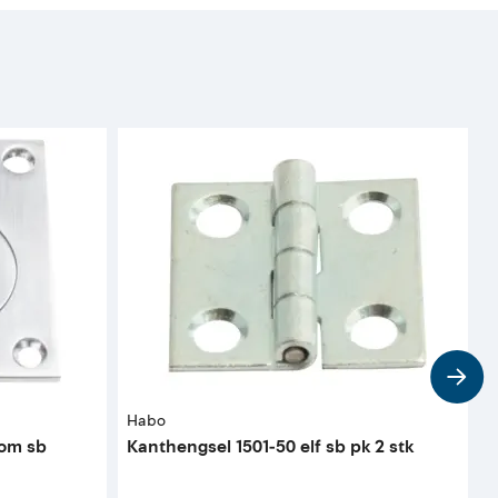
Habo
S
rom sb
Kanthengsel 1501-50 elf sb pk 2 stk
L
2