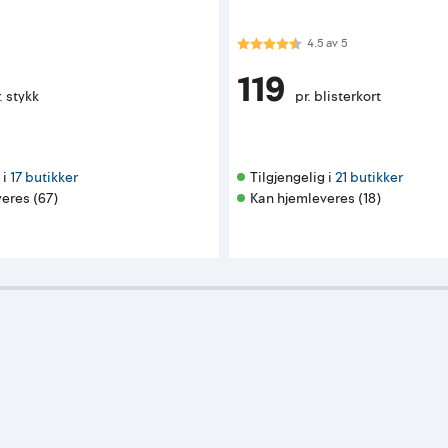
Karakter:
4.5 av 5 mulige
4.5
av
5
119
. stykk
pr. blisterkort
i 
17 butikker
Tilgjengelig i 
21 butikker
eres (67)
Kan hjemleveres (18)