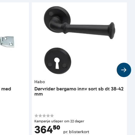
Habo
H
t med
Dørvrider bergamo innv sort sb dt 38-42
S
mm
Kampanje utløper om 22 dager
364⁵⁰
pr. blisterkort