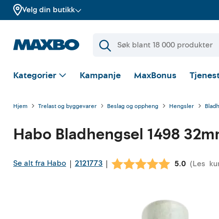
Velg din butikk
Kategorier
Kampanje
MaxBonus
Tjenest
Hjem
Trelast og byggevarer
Beslag og oppheng
Hengsler
Bladh
Habo
Bladhengsel 1498 32mm
Se alt fra Habo
2121773
|
|
(
Les
ku
Gjennomsnit
5.0