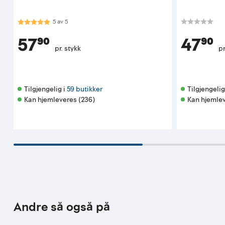
Karakter:
5.0 av 5 mulige
5
av
5
57⁹⁰
47⁹⁰
pr. stykk
pr
Tilgjengelig i 
59 butikker
Tilgjengelig 
Kan hjemleveres (236)
Kan hjemlev
Andre så også på