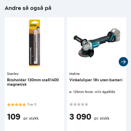
Andre så også på
Stanley
Makita
Bitsholder 130mm sta61400
Vinkelsliper 18v uten batteri
magnetisk
ø: 125mm feste: m14 dga508z
Karakter:
5.0 av 5 mulige
5
av
5
109
3 090
pr. stykk
pr. stykk