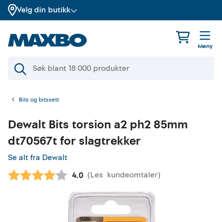
Velg din butikk
Meny
Bits og bitssett
Dewalt
Bits torsion a2 ph2 85mm
dt70567t for slagtrekker
Se alt fra Dewalt
(
Les
kundeomtaler
)
Gjennomsnittskarakter:
4.0