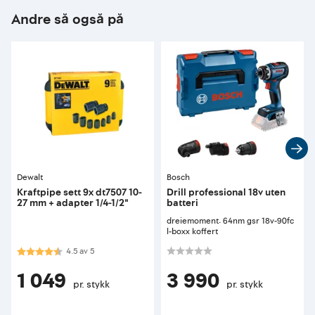
Andre så også på
Dewalt
Bosch
Kraftpipe sett 9x dt7507 10-
Drill professional 18v uten
27 mm + adapter 1/4-1/2"
batteri
dreiemoment: 64nm gsr 18v-90fc
l-boxx koffert
Karakter:
4.5 av 5 mulige
4.5
av
5
1 049
3 990
pr. stykk
pr. stykk