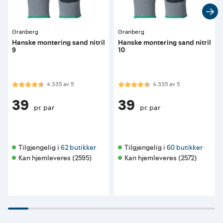
Granberg
Granberg
Hanske montering sand nitril
Hanske montering sand nitril
9
10
Karakter:
4.3 av 5 mulige
Karakter:
4.3 av 5 mulige
4.335
av
5
4.335
av
5
39
39
pr. par
pr. par
Tilgjengelig i 
62 butikker
Tilgjengelig i 
60 butikker
Kan hjemleveres (2595)
Kan hjemleveres (2572)