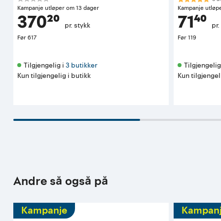
Kampanje utløper om 13 dager
Kampanje utløp
370²⁰
71⁴⁰
pr. stykk
pr.
Før
617
Før
119
Tilgjengelig i 
3 butikker
Tilgjengelig 
Kun tilgjengelig i butikk
Kun tilgjengel
Andre så også på
Kampanje
Kampan