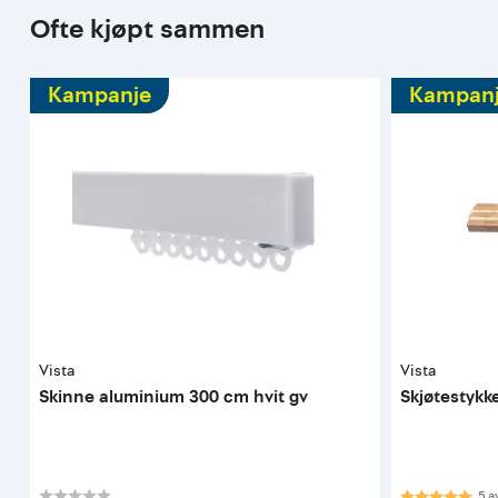
Ofte kjøpt sammen
Kampanje
Kampan
Vista
Vista
Skinne aluminium 300 cm hvit gv
Skjøtestykke
Karakter:
5.0
5
a