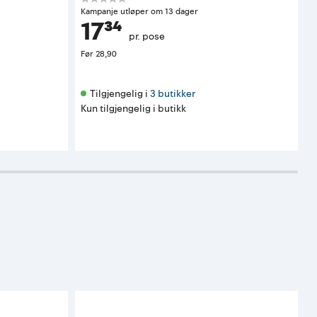
Kampanje utløper om 13 dager
K
17³⁴
pr. pose
Før
28,90
F
Tilgjengelig i 
3 butikker
Kun tilgjengelig i butikk
K