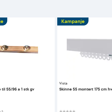
je
Kampanje
Vista
 til 55/96 a 1 stk gv
Skinne 55 montert 175 cm hv
 av 5 mulige
v
5