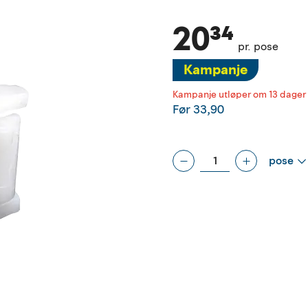
20³⁴
pr. pose
Kampanje
Kampanje utløper om 13 dager
Før
33,90
pose