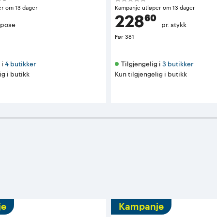
er om 13 dager
Kampanje utløper om 13 dager
228⁶⁰
 pose
pr. stykk
Før
381
i 
4 butikker
Tilgjengelig i 
3 butikker
ig i butikk
Kun tilgjengelig i butikk
je
Kampanje