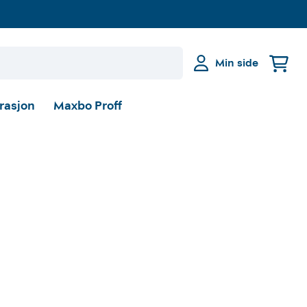
Min side
irasjon
Maxbo Proff