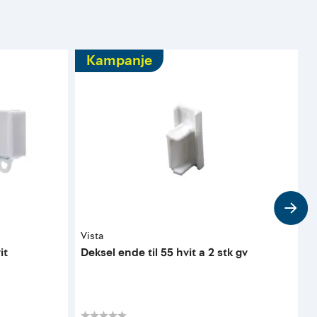
Kampanje
Vista
V
it
Deksel ende til 55 hvit a 2 stk gv
S
K