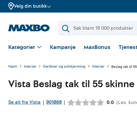
Velg din butikk
Kategorier
Kampanje
MaxBonus
Tjenest
Hjem
Interiør
Gardiner og solskjerming
Interiør
Beslag tak til 5
Vista
Beslag tak til 55 skinne
Se alt fra Vista
901868
|
|
(
Les
kun
Gjennomsnitt
0.0