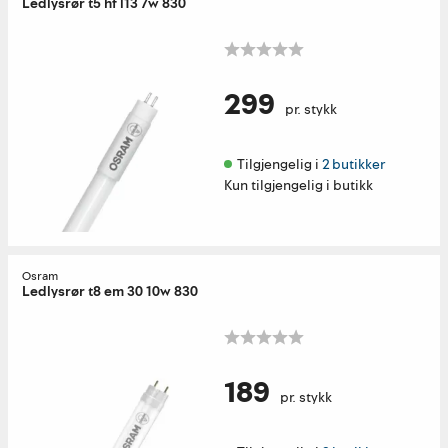
Ledlysrør t5 hf l13 7w 830
299
pr. stykk
Tilgjengelig i 
2 butikker
Kun tilgjengelig i butikk
Osram
Ledlysrør t8 em 30 10w 830
189
pr. stykk