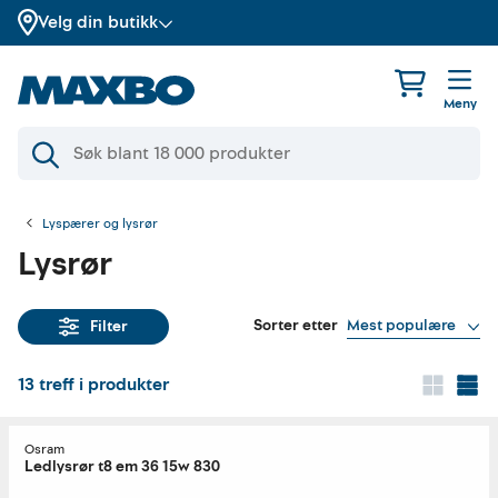
Velg din butikk
Meny
Lyspærer og lysrør
Lysrør
Sorter etter
Mest populære
Filter
13
treff i produkter
Osram
Ledlysrør t8 em 36 15w 830